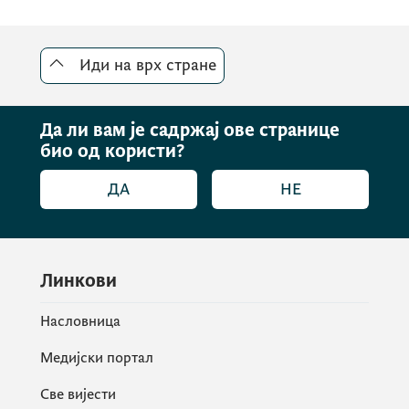
Иди на врх стране
Да ли вам је садржај ове странице
био од користи?
ДА
НЕ
Линкови
Насловница
Медијски портал
Све вијести