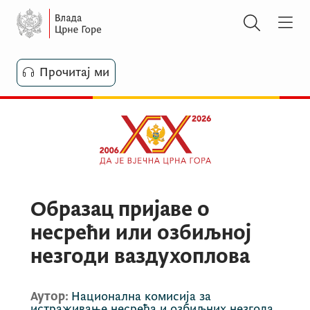
Прочитај ми
Образац пријаве о
несрећи или озбиљној
незгоди ваздухоплова
Аутор:
Национална комисија за
истраживање несрећа и озбиљних незгода