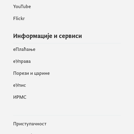
YouTube
Flickr
Информације и сервиси
eПлаћање
еУправа
Порези и царине
eУпис
ИРМС
Приступачност