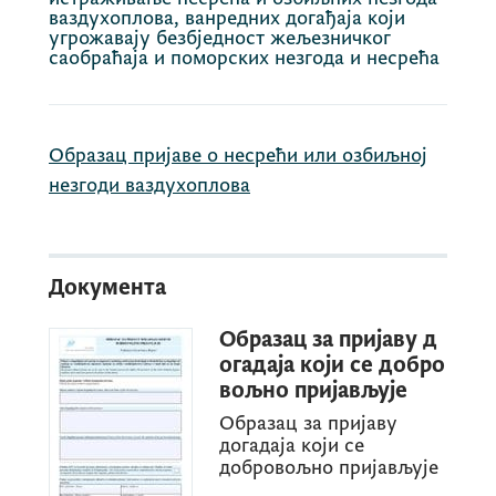
ваздухоплова, ванредних догађаја који
угрожавају безбједност жељезничког
саобраћаја и поморских незгода и несрећа
Образац пријаве о несрећи или озбиљној
незгоди ваздухоплова
Документа
Образац за пријаву д
огадаја који се добро
вољно пријављује
Образац за пријаву
догадаја који се
добровољно пријављује