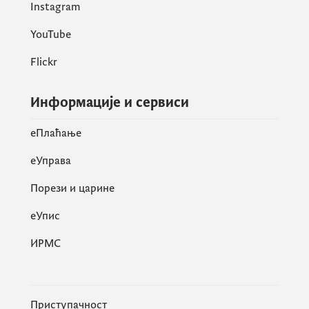
Instagram
YouTube
Flickr
Информације и сервиси
eПлаћање
еУправа
Порези и царине
eУпис
ИРМС
Приступачност