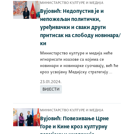
МИНИСТАРСТВО КУЛТУРЕ И МЕДИЈА
Вујовић: Недопустив је и
непожељан политички,
уређивачки и сваки други
притисак на слободу новинара/
ки
Министарство културе и медија неће
игнорисати изазове са којима се
новинари и новинарке суочавају, већ ће
кроз усвојену Медијску стратегију
тежити стварању о
23.01.2024.
ВИЈЕСТИ
МИНИСТАРСТВО КУЛТУРЕ И МЕДИЈА
Вујовић: Повезивање Црне
Горе и Кине кроз културну