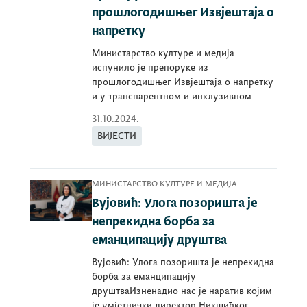
прошлогодишњег Извјештаја о
напретку
Министарство културе и медија
испунило је препоруке из
прошлогодишњег Извјештаја о напретку
и у транспарентном и инклузивном
процесу припремило и обезбиједил
31.10.2024.
ВИЈЕСТИ
МИНИСТАРСТВО КУЛТУРЕ И МЕДИЈА
Вујовић: Улога позоришта је
непрекидна борба за
еманципацију друштва
Вујовић: Улога позоришта је непрекидна
борба за еманципацију
друштваИзненадио нас је наратив којим
је умјетнички директор Никшићког