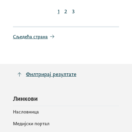
1
2
3
Сљедећа страна
Филтрирај резултате
Линкови
Насловница
Медијски портал