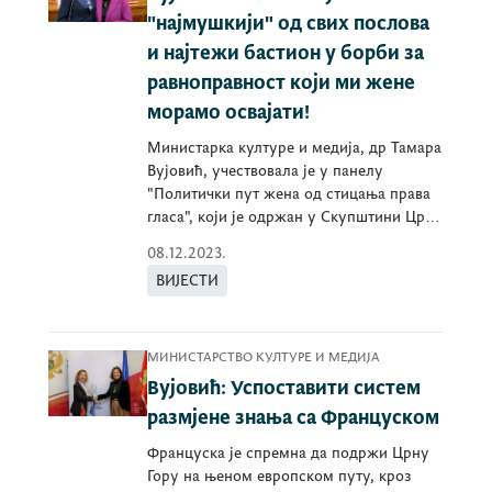
"најмушкији" од свих послова
и најтежи бастион у борби за
равноправност који ми жене
морамо освајати!
Министарка културе и медија, др Тамара
Вујовић, учествовала је у панелу
"Политички пут жена од стицања права
гласа", који је одржан у Скупштини Црне
Горе. Ов
08.12.2023.
ВИЈЕСТИ
МИНИСТАРСТВО КУЛТУРЕ И МЕДИЈА
Вујовић: Успоставити систем
размјене знања са Француском
Француска је спремна да подржи Црну
Гору на њеном европском путу, кроз