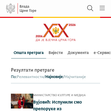
Општа претрага
Вијести
Документа
e-Сервис
Резултати претраге
По:
Релевантности
/
Најновије
/
Најчитаније
МИНИСТАРСТВО КУЛТУРЕ И МЕДИЈА
Вујовић: Испунили смо
препоруке из