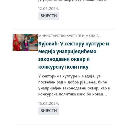
позоришта Јанко Јелић одби
12.04.2024.
ВИЈЕСТИ
МИНИСТАРСТВО КУЛТУРЕ И МЕДИЈА
Вујовић: У сектору културе и
медија унаприједићемо
законодавни оквир и
конкурсну политику
У секторима културе и медија, уз
посвећен рад и добра рјешења, биће
унапријеђен законодавни оквир, као и
конкурсна политика како би новац
грађана био утрошен
15.02.2024.
ВИЈЕСТИ