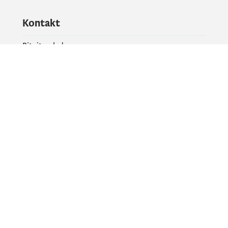
Kontakt
Pitajte vladu
PR kontakt
Društvene mreže
Facebook
X
Instagram
YouTube
Flickr