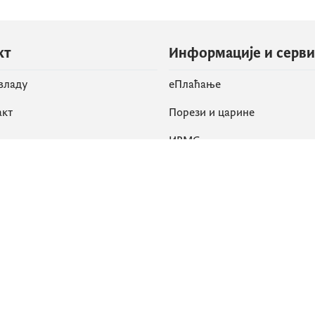
кт
Информације и серв
 владу
eПлаћање
акт
Порези и царине
ИРМС
вене мреже
k
Приступачност
am
English