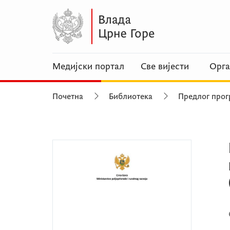
Медијски портал
Све вијести
Орга
Почетна
Библиотека
Предлог прог