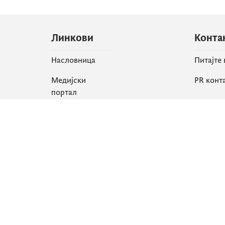
Линкови
Конта
Насловница
Питајте
Медијски
PR конт
портал
Друшт
Све вијести
Faceboo
Организација
X
Библиотека
Instagr
еСервиси
YouTube
Flickr