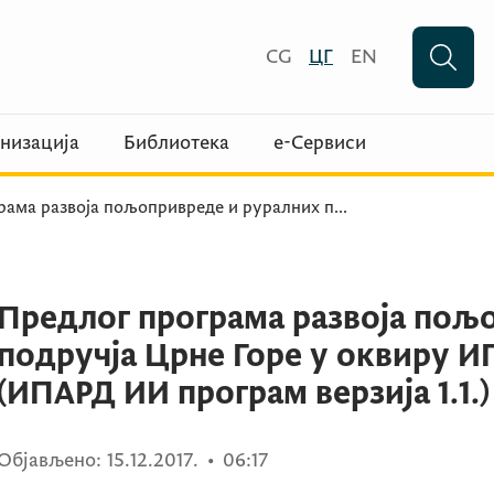
CG
ЦГ
EN
низација
Библиотека
е-Сервиси
рама развоја пољопривреде и руралних п
...
Предлог програма развоја пољ
подручја Црне Горе у оквиру И
(ИПАРД ИИ програм верзија 1.1.)
Објављено:
15.12.2017.
•
06:17