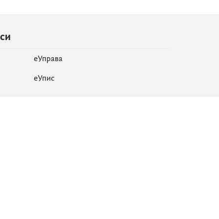
иси
еУправа
eУпис
Мапа сајта