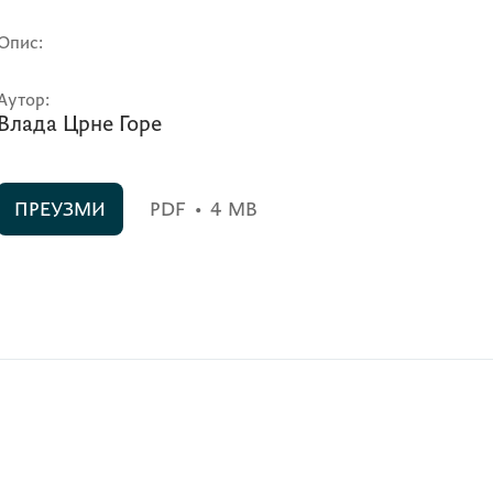
Опис:
Аутор:
Влада Црне Горе
ПРЕУЗМИ
PDF
•
4 MB