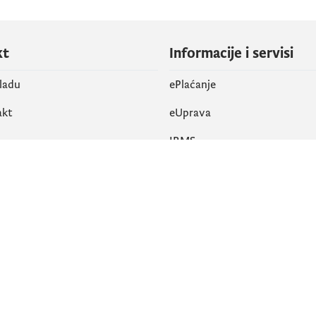
kt
Informacije i servisi
vladu
ePlaćanje
akt
eUprava
IRMS
vene mreže
k
Pristupačnost
am
English