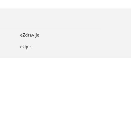
eZdravlje
еUpis
Mapa sajta