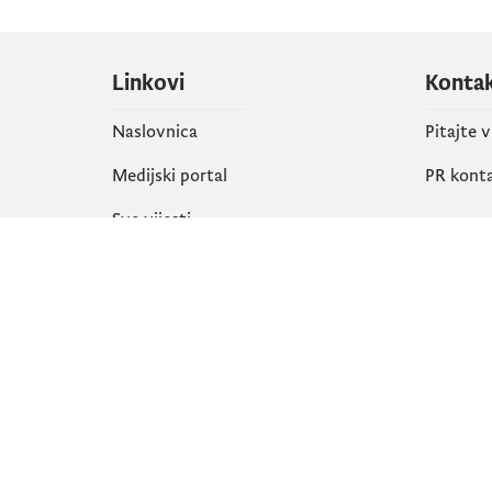
Linkovi
Konta
Naslovnica
Pitajte 
Medijski portal
PR kont
Sve vijesti
Društ
Organizacija
Faceboo
Biblioteka
X
eServisi
Instagr
YouTube
Flickr