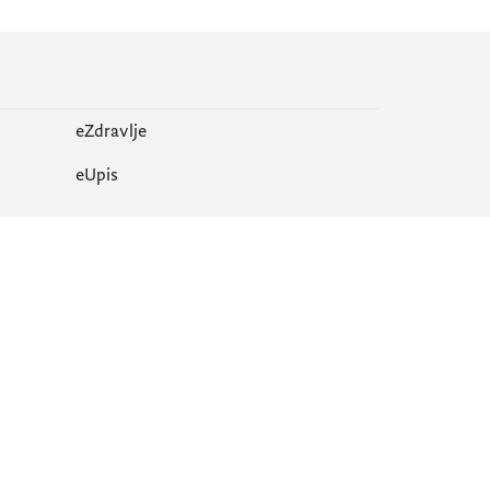
eZdravlje
еUpis
Mapa sajta