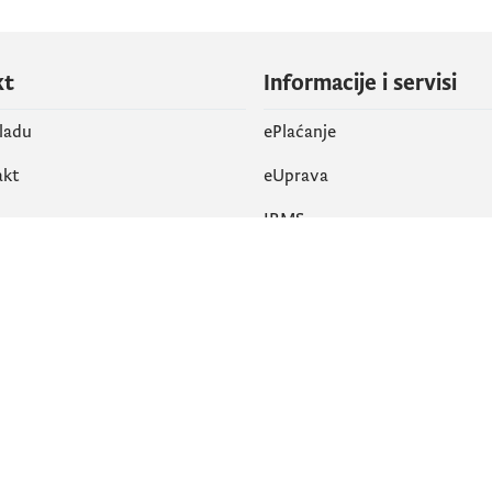
kt
Informacije i servisi
vladu
ePlaćanje
akt
eUprava
IRMS
vene mreže
k
Pristupačnost
am
English