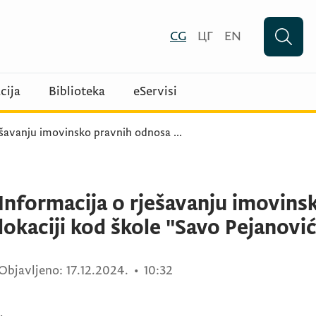
CG
ЦГ
EN
cija
Biblioteka
eServisi
ješavanju imovinsko pravnih odnosa
...
Informacija o rješavanju imovins
lokaciji kod škole "Savo Pejanović
Objavljeno:
17.12.2024.
•
10:32