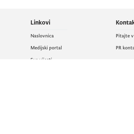
Linkovi
Konta
Naslovnica
Pitajte 
Medijski portal
PR kont
Sve vijesti
Društ
Organizacija
Faceboo
Biblioteka
X
eServisi
Instagr
YouTube
Flickr