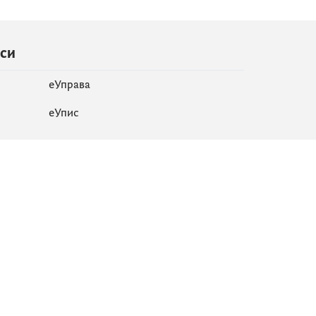
иси
еУправа
eУпис
Мапа сајта