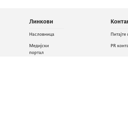
Линкови
Конта
Насловница
Питајте
Медијски
PR конт
портал
Друшт
Све вијести
Faceboo
Организација
X
Библиотека
Instagr
еСервиси
YouTube
Flickr