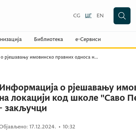
CG
ЦГ
EN
низација
Библиотека
е-Сервиси
о рјешавању имовинско правних односа н
...
Информација о рјешавању имо
на локацији код школе "Саво П
- закључци
Објављено:
17.12.2024.
•
10:32