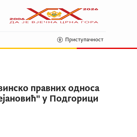
Приступачност
винско правних односа
ејановић" у Подгорици