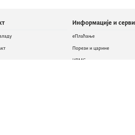
кт
Информације и серв
 владу
eПлаћање
акт
Порези и царине
ИРМС
вене мреже
k
Приступачност
am
English