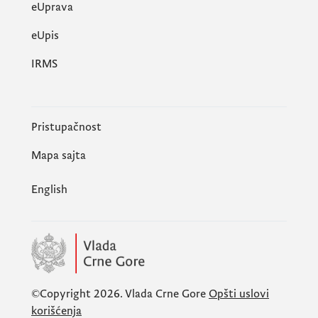
eUprava
еUpis
IRMS
Pristupačnost
Mapa sajta
English
©Copyright 2026.
Vlada Crne Gore
Opšti uslovi
korišćenja