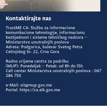
Kontaktirajte nas
TrustME CA: Služba za informacione
komunikacione tehnologije, informacionu
bezbjednost i sisteme tehničkog nadzora –
Ministarstvo unutrašnjih poslova
Adresa:
Podgorica, bulevar Svetog Petra
Cetinjskog br. 22, Crna Gora
Radno vrijeme centra za podršku
(MUP):
Ponedeljak – Petak: od 8h do 15h
Call centar Ministarstva unutrašnjih poslova :
067
286 750
e-Mail:
sit@mup.gov.me
Portal:
https://ca.elk.gov.me