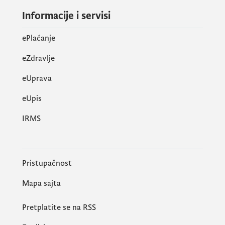
Informacije i servisi
ePlaćanje
eZdravlje
eUprava
еUpis
IRMS
Pristupačnost
Mapa sajta
Pretplatite se na RSS