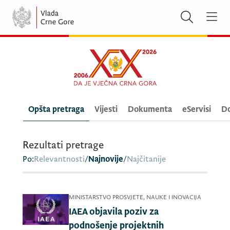
Opšta pretraga
Vijesti
Dokumenta
eServisi
Do
Rezultati pretrage
Po:
Relevantnosti
/
Najnovije
/
Najčitanije
MINISTARSTVO PROSVJETE, NAUKE I INOVACIJA
IAEA objavila poziv za
podnošenje projektnih