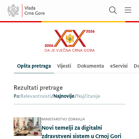
Opšta pretraga
Vijesti
Dokumenta
eServisi
Do
Rezultati pretrage
Po:
Relevantnosti
/
Najnovije
/
Najčitanije
MINISTARSTVO ZDRAVLJA
Novi temelji za digitalni
zdravstveni sistem u Crnoj Gori