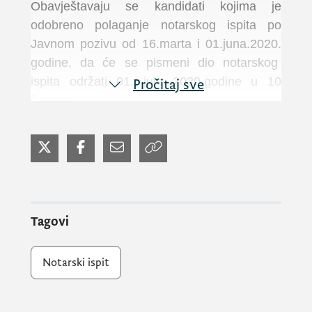
Obavještavaju se kandidati kojima je
odobreno polaganje notarskog ispita po
Javnom pozivu od 16.marta i 01.juna.2020.
godine, da će se pismeni dio notarskog
ispita održati 01. jula 2020.godine u 10
Pročitaj sve
časova.
O mjestu održavanja pismenog dijela
notarskog ispita kandidati će biti naknadno
obaviješteni.
Tagovi
Kandidati su dužni da na ime troškova za
notarski ispit uplate iznos od 250.00eura, na
Notarski ispit
žiro račun 832-1132-02 u korist Ministarstva
pravde Crne Gore i donesu uplatnicu na dan