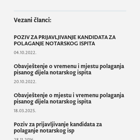
polaganja pismenog dijela notarskog ispita.
Vezani članci:
POZIV ZA PRIJAVLJIVANJE KANDIDATA ZA
POLAGANJE NOTARSKOG ISPITA
04.10.2022.
Obavještenje o vremenu i mjestu polaganja
pisanog dijela notarskog ispita
Sekretarka Komisije za polaganje notarskog
ispita
20.10.2022.
Obavještenje o mjestu i vremenu polaganja
pisanog dijela notarskog ispita
Nataša Novaković
18.03.2025.
Poziv za prijavljivanje kandidata za
Kontakt tel: 020 407 506
polaganje notarskog isp
28.11.2016.