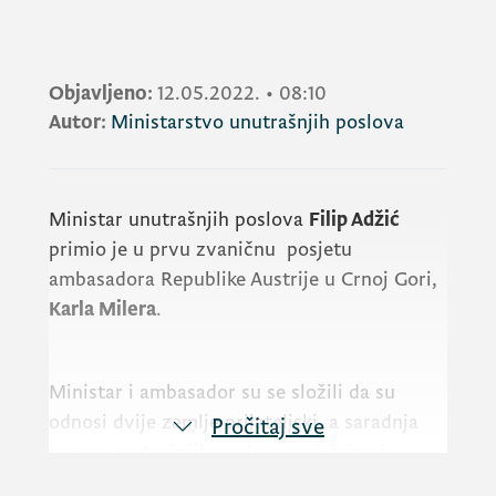
Objavljeno:
12.05.2022.
•
08:10
Autor:
Ministarstvo unutrašnjih poslova
Ministar unutrašnjih poslova
Filip Adžić
primio je u prvu zvaničnu posjetu
ambasadora Republike Austrije u Crnoj Gori,
Karla Milera
.
Ministar i ambasador su se složili da su
odnosi dvije zemlje prijateljski, a saradnja
Pročitaj sve
resora unutrašnjih poslova sadržajna i
kvalitetna.