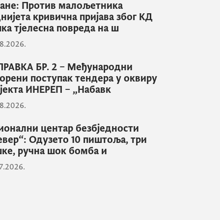
ане: Против малољетника
нијета кривична пријава због КД
ка тјелесна повреда на ш
8.2026.
РАВКА БР. 2 – Међународни
орени поступак тендера у оквиру
јекта ИНЕРЕП – „Набавк
8.2026.
ионални центар безбједности
евер“: Одузето 10 пиштоља, три
ке, ручна шок бомба и
7.2026.