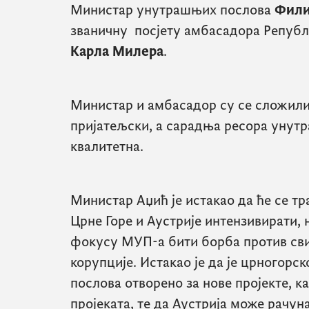
Министар унутрашњих послова
Фили
званичну посјету амбасадора Републи
Карла Милера
.
Министар и амбасадор су се сложили
пријатељски, а сарадња ресора унут
квалитетна.
Министар Аџић је истакао да ће се 
Црне Горе и Аустрије интензивирати, 
фокусу МУП-а бити борба против сви
корупције. Истакао је да је црногор
послова отворено за нове пројекте, ка
пројеката, те да Аустрија може рачун