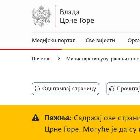
Медијски портал
Све вијести
Орга
Почетна
Министарство унутрашњих пос
Одштампај страницу
Прочитај
Пажња:
Садржај ове страни
Црне Горе. Могуће је да су