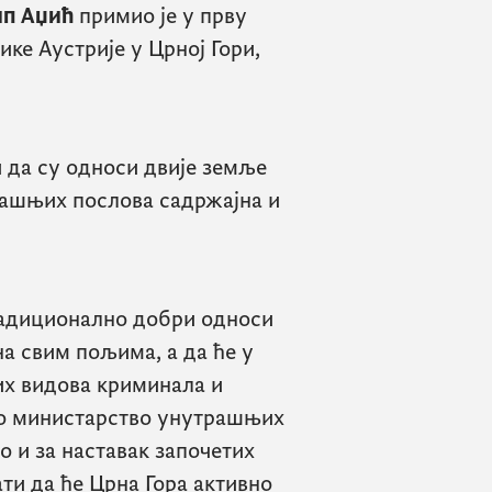
п Аџић
примио је у прву
ке Аустрије у Црној Гори,
 да су односи двије земље
рашњих послова садржајна и
традиционално добри односи
на свим пољима, а да ће у
х видова криминала и
ско министарство унутрашњих
о и за наставак започетих
ати да ће Црна Гора активно