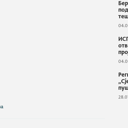
Бер
под
теш
04.0
ИСП
отв
про
04.0
Рег
„Сј
пуш
28.0
ва