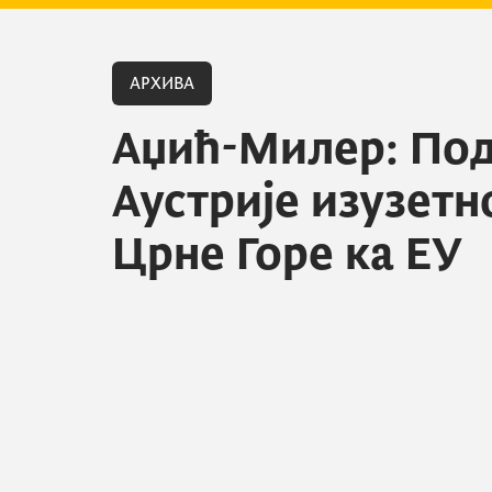
АРХИВА
Аџић-Милер: По
Аустрије изузетн
Црне Горе ка ЕУ