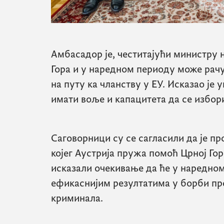
Амбасадор је, честитајући министру 
Гора и у наредном периоду може рачу
на путу ка чланству у ЕУ. Исказао је 
имати воље и капацитета да се избор
Саговорници су се сагласили да је п
којег Аустрија пружа помоћ Црној Гори
исказали очекивање да ће у наредно
ефикаснијим резултатима у борби пр
криминала.