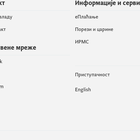
кт
Информације и серв
 владу
eПлаћање
акт
Порези и царине
ИРМС
вене мреже
k
Приступачност
am
English