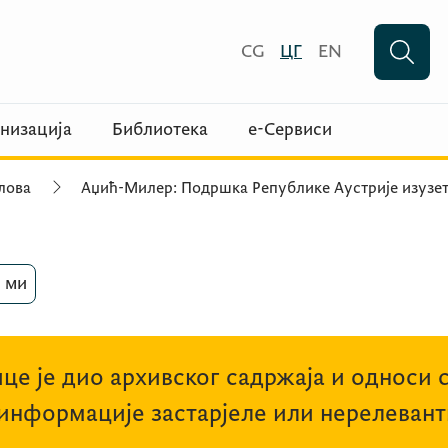
CG
ЦГ
EN
низација
Библиотека
е-Сервиси
лова
Аџић-Милер: Подршка Републике Аустрије изузет
 ми
це је дио архивског садржаја и односи 
 информације застарјеле или нерелевант