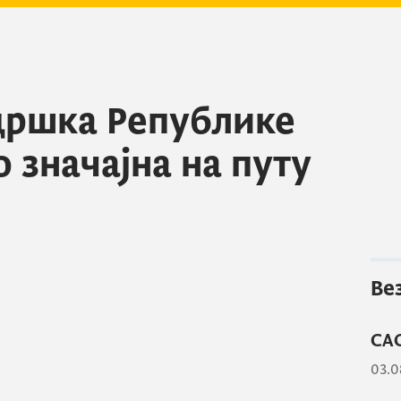
дршка Републике
о значајна на путу
Ве
СА
03.0