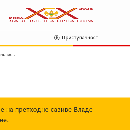
Приступачност
но зн
...
се на претходне сазиве Владе
не.