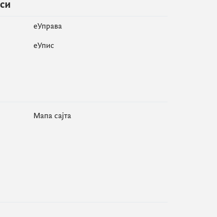
иси
еУправа
eУпис
Мапа сајта