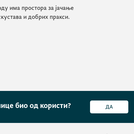
оду има простора за јачање
скустава и добрих пракси.
нице био од користи?
ДА