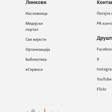
Линкови
Конта
Насловница
Питајте
Медијски
PR конт
портал
Друшт
Све вијести
Faceboo
Организација
X
Библиотека
Instagr
еСервиси
YouTube
Flickr