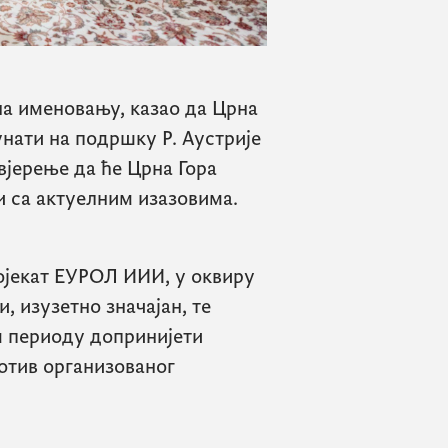
на именовању, казао да Црна
нати на подршку Р. Аустрије
увјерење да ће Црна Гора
и са актуелним изазовима.
ројекат ЕУРОЛ ИИИ, у оквиру
, изузетно значајан, те
м периоду допринијети
отив организованог