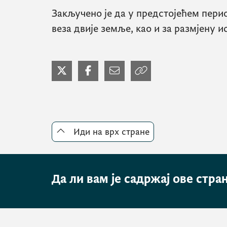
Закључено је да у предстојећем пери
веза двије земље, као и за размјену и
Иди на врх стране
Да ли вам је садржај ове стра