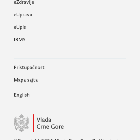
eZdravlje
eUprava
еUpis
IRMS
Pristupačnost
Mapa sajta
English