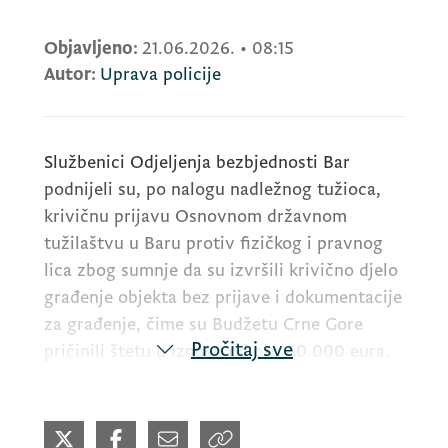
Objavljeno:
21.06.2026.
•
08:15
Autor:
Uprava policije
Službenici Odjeljenja bezbjednosti Bar
podnijeli su, po nalogu nadležnog tužioca,
krivičnu prijavu Osnovnom državnom
tužilaštvu u Baru protiv fizičkog i pravnog
lica zbog sumnje da su izvršili krivično djelo
građenje objekta bez prijave i dokumentacije
za građenje, čime su Budžetu Crne Gore
Pročitaj sve
pričinili štetu u iznosu od oko 60.000 eura.
Krivična prijava podnijeta je protiv V.L. (49)