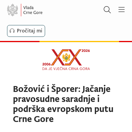
Pročitaj mi
Božović i Šporer: Jačanje
pravosudne saradnje i
podrška evropskom putu
Crne Gore