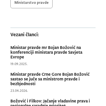
nezavisnosti, efikasnosti i transparentnosti
Ministarstvo pravde
pravosudnog sistema.
Vezani članci:
Ministar pravde mr Bojan Božović na
konferenciji ministara pravde Savjeta
Evrope
19.09.2025.
Ministar pravde Crne Gore Bojan Božović
sastao se juče sa ministrom pravde i
bezbjednosti
23.04.2026.
Ministarka Šporer potvrdila je podršku
Austrije reformskim procesima u Crnoj Gori,
Božović i Filkov: Jačanje vladavine prava i
regionalne saradnje prioritet