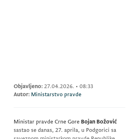
Objavljeno:
27.04.2026.
•
08:33
Autor:
Ministarstvo pravde
Ministar pravde Crne Gore
Bojan Božović
sastao se danas, 27. aprila, u Podgorici sa
saveznom ministarkom pravde Republike