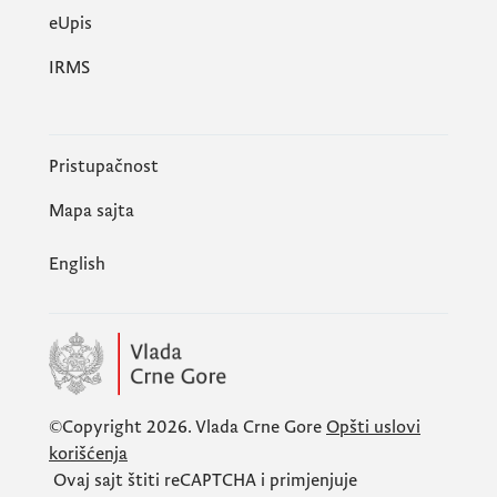
еUpis
IRMS
Pristupačnost
Mapa sajta
English
©Copyright 2026.
Vlada Crne Gore
Opšti uslovi
korišćenja
Ovaj sajt štiti
reCAPTCHA
i primjenjuje