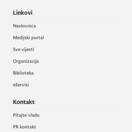
Linkovi
Naslovnica
Medijski portal
Sve vijesti
Organizacija
Biblioteka
eServisi
Susret potvrđuje snažno strateško
partnerstvo Crne Gore i Austrije, zasnovano
Kontakt
na zajedničkoj opredijeljenosti prema
vladavini prava, stabilnosti i evropskoj
Pitajte vladu
perspektivi regiona Zapadnog Balkana.
PR kontakt