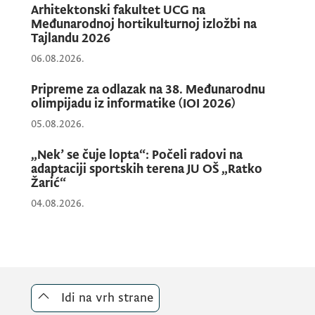
Strossmayera u Osijeku, prof. dr Julijanom
Arhitektonski fakultet UCG na
Međunarodnoj hortikulturnoj izložbi na
Vučo i prof. dr Dragicom Žugić, dekanicom
Tajlandu 2026
Filološkog fakulteta UDG, bila je budućnost
06.08.2026.
filologije na ovim prostorima.
Pripreme za odlazak na 38. Međunarodnu
olimpijadu iz informatike (IOI 2026)
Pitanje budućnosti filologije od posebnog je
05.08.2026.
značaja za Ministarstvo prosvjete, nauke i
„Nek’ se čuje lopta“: Počeli radovi na
inovacija, jer se direktno povezuje sa
adaptaciji sportskih terena JU OŠ „Ratko
Strategijom reforme obrazovanja 2025–
Žarić“
2035, procesom evropskih integracija i
04.08.2026.
jačanjem nacionalnih kapaciteta za
prevođenje pravne tekovine EU.
Razmjena iskustava sa kolegama iz regiona i
Idi na vrh strane
Brazila pruža Ministarstvu konkretne