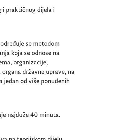
 i praktičnog dijela i
ta određuje se metodom
tanja koja se odnose na
ema, organizacije,
a organa državne uprave, na
ra jedan od više ponuđenih
raje najduže 40 minuta.
va na teorijskom dijelu