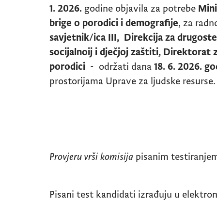
1. 2026.
godine objavila za potrebe
Mini
brige o porodici i demografije
, za rad
savjetnik/ica III, Direkcija za drugos
socijalnoij i dječjoj zaštiti, Direktorat 
porodici
-
održati dana
18. 6. 2026. g
prostorijama Uprave za ljudske resurse.
Provjeru vrši komisija
pisanim testiranje
Pisani test kandidati izrađuju u elektro