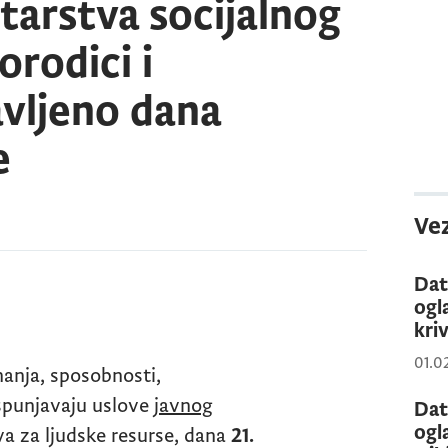
tarstva socijalnog
orodici i
avljeno dana
e
Vez
Dat
ogl
kriv
01.0
anja, sposobnosti,
ispunjavaju uslove
javnog
Dat
ogl
va za ljudske resurse,
dana
21.