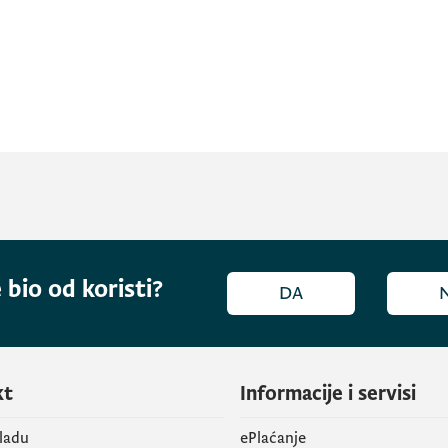
 bio od koristi?
DA
kt
Informacije i servisi
vladu
ePlaćanje