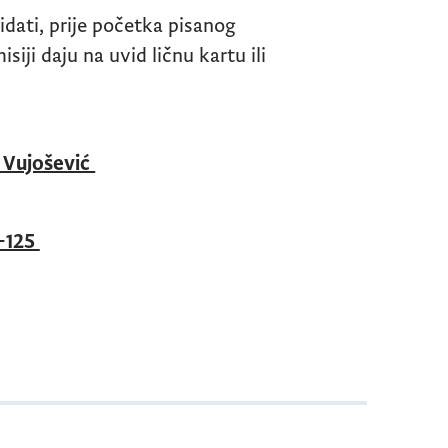
ati, prije početka pisanog
isiji daju na uvid ličnu kartu ili
Vujošević
-125