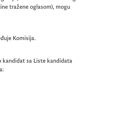
štine tražene oglasom), mogu
đuje Komisija.
 kandidat sa Liste kandidata
a: