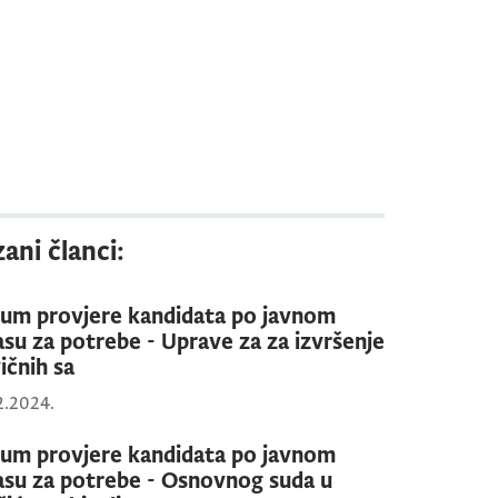
ani članci:
um provjere kandidata po javnom
asu za potrebe - Uprave za za izvršenje
ičnih sa
2.2024.
um provjere kandidata po javnom
asu za potrebe - Osnovnog suda u