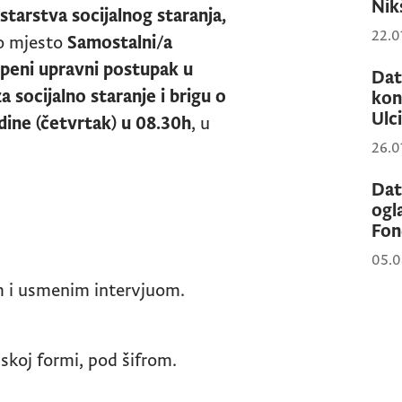
Nik
starstva socijalnog staranja,
22.0
no mjesto
Samostalni/a
tepeni upravni postupak u
Dat
za socijalno staranje i brigu o
kon
Ulci
odine (četvrtak) u 08.30h
, u
26.0
Dat
ogl
Fon
05.0
m i usmenim intervjuom.
nskoj formi, pod šifrom.