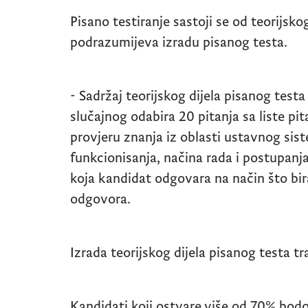
Pisano testiranje sastoji se od teorijskog
podrazumijeva izradu pisanog testa.
- Sadržaj teorijskog dijela pisanog tes
slučajnog odabira 20 pitanja sa liste pi
provjeru znanja iz oblasti ustavnog sist
funkcionisanja, načina rada i postupanj
koja kandidat odgovara na način što bi
odgovora.
Izrada teorijskog dijela pisanog testa t
Kandidati koji ostvare više od 70% bodo