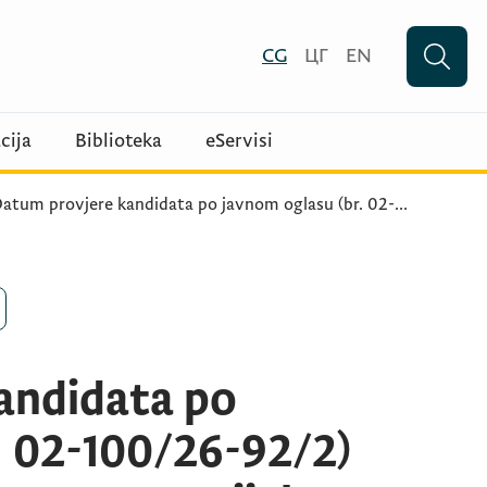
CG
ЦГ
EN
cija
Biblioteka
eServisi
atum provjere kandidata po javnom oglasu (br. 02-
...
andidata po
. 02-100/26-92/2)