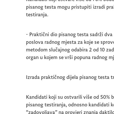
pisanog testa mogu pristupiti izradi pra
testiranja.
- Praktični dio pisanog testa sadrži dv
poslova radnog mjesta za koje se sprovo
metodom slučajnog odabira 2 od 10 zada
organ u kojem se vrši popuna radnog mj
Izrada praktičnog dijela pisanog testa 
Kandidati koji su ostvarili više od 50%
pisanog testiranja, odnosno kandidati ko
“zadovoljava” na provjeri znanja daktilog