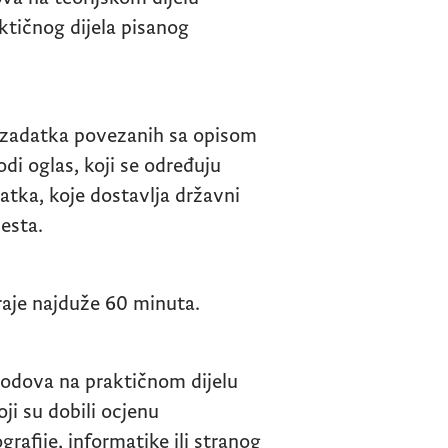
ktičnog dijela pisanog
a zadatka povezanih sa opisom
di oglas, koji se određuju
tka, koje dostavlja državni
esta.
traje najduže 60 minuta.
 bodova na praktičnom dijelu
ji su dobili ocjenu
rafije, informatike ili stranog