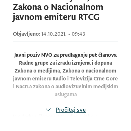
Zakona o Nacionalnom
javnom emiteru RTCG
Objavljeno:
14.10.2021.
•
09:43
Javni poziv NVO za predlaganje pet članova
Radne grupe za izradu izmjena i dopuna
Zakona o medijima, Zakona o nacionalnom
javnom emiteru Radio i Televizija Crne Gore
i Nacrta zakona o audiovizuelnim medijskim
uslugama
Pročitaj sve
U skladu s članom 3 Uredbe o izboru
predstavnika nevladinih organizacija u radna