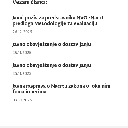
Vezani članci:
Javni poziv za predstavnika NVO -Nacrt
predloga Metodologije za evaluaciju
Ministarstvo javne uprave, digitalnog
26.12.2025.
društva i medija poziva nevladine
organizacije da predlože pet predstavnika za
Javno obavještenje o dostavljanju
članove Radne grupe za izradu izmjena i
25.11.2025.
dopuna Zakona o medijima, Zakona o
Javno obavještenje o dostavljanju
Nacionalnom javnom emiteru Radio i
25.11.2025.
Televizija Crne Gore i Nacrta zakona o
audiovizuelnim medijskim uslugama
.
Javna rasprava o Nacrtu zakona o lokalnim
funkcionerima
03.10.2025.
Izrazi koji se u ovom Javnom pozivu koriste
za fizička lica u muškom rodu
podrazumijevaju iste izraze u ženskom rodu.