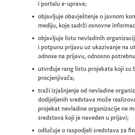
i portalu e-uprave;
objavljuje obavještenje o javnom k
mediju, koje sadrži osnovne informa
objavljuje listu nevladinih organizaci
i potpunu prijavu uz ukazivanje na u
odnose na prijavu, odnosno potrebn
utvrđuje rang listu projekata koji su
procjenjivača;
traži izjašnjenje od nevladine organi
dodijeljenih sredstava može realizova
projekat nevladine organizacije ne mo
sredstava koji je naveden u prijavi;
odlučuje o raspodjeli sredstava za fi