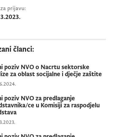
za prijavu:
03.2023.
ani članci:
ni poziv NVO o Nacrtu sektorske
ize za oblast socijalne i dječje zaštite
6.2024.
ni poziv NVO za predlaganje
dstavnika/ce u Komisiji za raspodjelu
dstava
3.2023.
ni poziv NVO za predlaganje