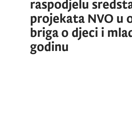
raspodjelu sredsta
projekata NVO u o
briga o djeci i ml
godinu