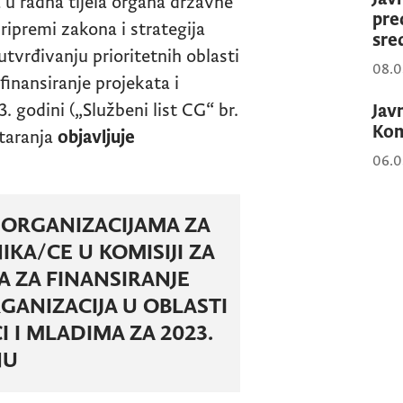
 u radna tijela organa državne
pre
ripremi zakona i strategija
sre
 utvrđivanju prioritetnih oblasti
08.0
finansiranje projekata i
 godini („Službeni list CG“ br.
Jav
Kom
staranja
objavljuje
06.0
 ORGANIZACIJAMA ZA
KA/CE U KOMISIJI ZA
 ZA FINANSIRANJE
GANIZACIJA U OBLASTI
 I MLADIMA ZA 2023.
NU