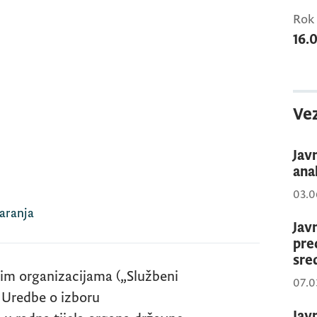
Rok 
16.
Vez
Jav
anal
03.0
taranja
Jav
pre
sre
im organizacijama („Službeni
07.0
 9 Uredbe o izboru
Jav