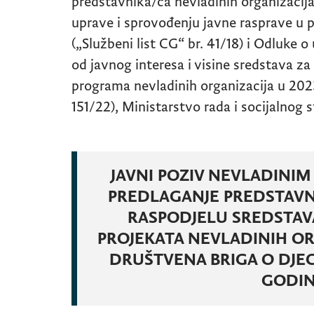
predstavnika/ca nevladinih organizacija
uprave i sprovođenju javne rasprave u p
(„Službeni list CG“ br. 41/18) i Odluke o
od javnog interesa i visine sredstava za 
programa nevladinih organizacija u 2023.
151/22), Ministarstvo rada i socijalnog 
JAVNI POZIV NEVLADINIM
PREDLAGANJE PREDSTAVNI
RASPODJELU SREDSTAVA
PROJEKATA NEVLADINIH OR
DRUŠTVENA BRIGA O DJECI
GODI