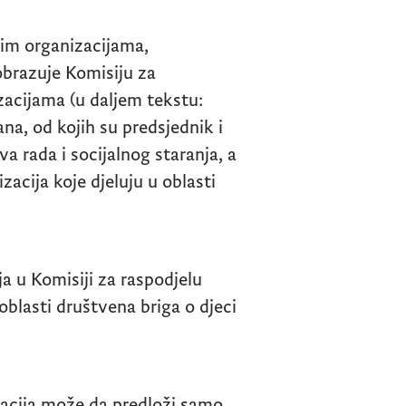
im organizacijama,
obrazuje Komisiju za
zacijama (u daljem tekstu:
ana, od kojih su predsjednik i
a rada i socijalnog staranja, a
zacija koje djeluju u oblasti
a u Komisiji za raspodjelu
blasti društvena briga o djeci
zacija može da predloži samo