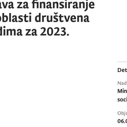
va za finansiranje
blasti društvena
adima za 2023.
Det
Nadl
Min
soc
Obja
06.