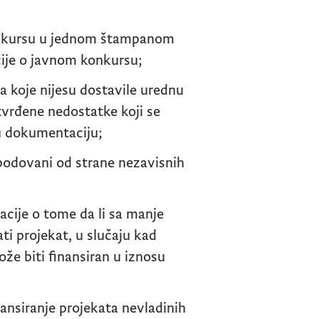
onkursu u jednom štampanom
cije o javnom konkursu;
ja koje nijesu dostavile urednu
tvrđene nedostatke koji se
u dokumentaciju;
 bodovani od strane nezavisnih
zacije o tome da li sa manje
ti projekat, u slučaju kad
že biti finansiran u iznosu
nansiranje projekata nevladinih