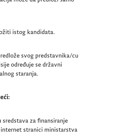
ožiti istog kandidata.
 predlože svog predstavnika/cu
sije određuje se državni
jalnog staranja.
eći:
u sredstava za finansiranje
 internet stranici ministarstva