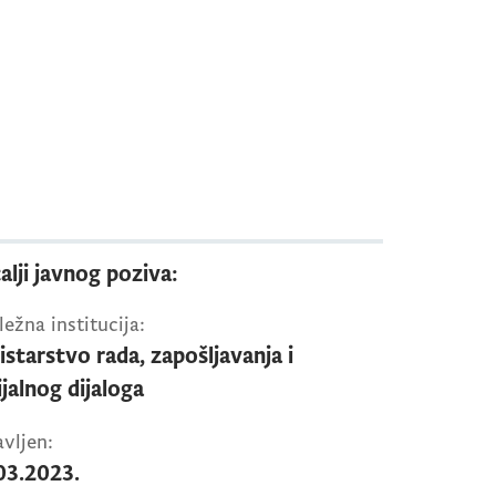
alji javnog poziva:
ežna institucija:
istarstvo rada, zapošljavanja i
ijalnog dijaloga
vljen:
03.2023.