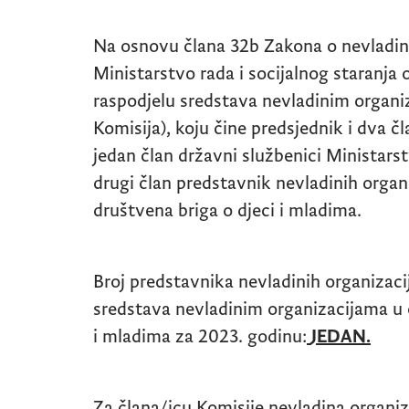
Na osnovu člana 32b Zakona o nevladin
Ministarstvo rada i socijalnog staranja 
raspodjelu sredstava nevladinim organi
Komisija), koju čine predsjednik i dva čl
jedan član državni službenici Ministarstv
drugi član predstavnik nevladinih organi
društvena briga o djeci i mladima.
Broj predstavnika nevladinih organizacij
sredstava nevladinim organizacijama u o
i mladima za 2023. godinu:
JEDAN.
Za člana/icu Komisije nevladina organi