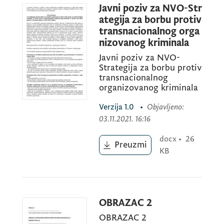
Javni poziv za NVO-Str
Predloga strategije za borbu protiv
ategija za borbu protiv
transnacionalnog organizovanog kriminala
transnacionalnog orga
za period 2022-2025. godina, s Akcionim
nizovanog kriminala
planom za 2022-2023. godinu
Javni poziv za NVO-
Strategija za borbu protiv
transnacionalnog
organizovanog kriminala
Verzija
1.0
•
Objavljeno
:
03.11.2021. 16:16
Kako bi se obezbijedilo planiranje
bezbjednosne politike, obrazuje se
docx
•
26
Preuzmi
KB
Međuresorska radna grupa za pripremu
novog strateškog dokumenta, koji će
predstavljati proaktivan pristup za borbu
protiv organizovanog kriminala. Nacionalna
OBRAZAC 2
strategija za borbu protiv transnacionalnog
OBRAZAC 2
organizovanog kriminala ima za cilj da, kroz