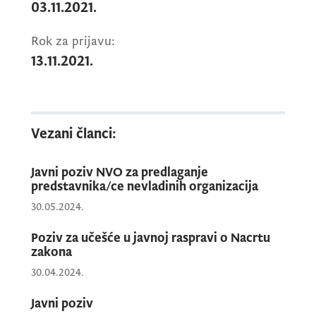
ovlašćenja. U tom cilju, novu Strategiju
03.11.2021.
potrebno je prilagoditi potrebama u borbi
protiv organizovanog kriminala i jačanju
Rok za prijavu:
međunarodne saradnju, kako bi se sačuvale
13.11.2021.
vitalne vrijednosti države.
Broj predstavnika/ca nevladinih organizacija
Vezani članci:
u radnoj grupi je jedan (1).
Javni poziv NVO za predlaganje
predstavnika/ce nevladinih organizacija
Nevladina organizacija može predložiti samo
30.05.2024.
jednog/u predstavnika/cu za članstvo u
Poziv za učešće u javnoj raspravi o Nacrtu
radnoj grupi.
zakona
30.04.2024.
Više nevladinih organizacija mogu predložiti
Javni poziv
istog/u kandidata/kinju.