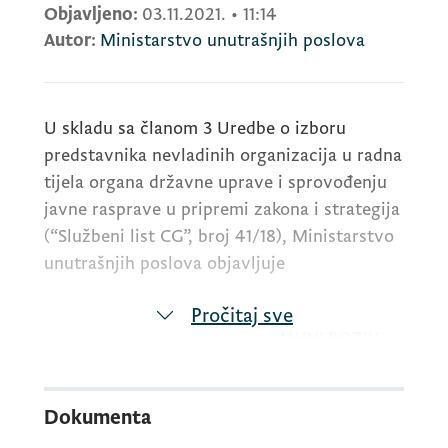
Objavljeno:
03.11.2021.
•
11:14
Autor:
Ministarstvo unutrašnjih poslova
U skladu sa članom 3 Uredbe o izboru
predstavnika nevladinih organizacija u radna
tijela organa državne uprave i sprovođenju
javne rasprave u pripremi zakona i strategija
(“Službeni list CG”, broj 41/18), Ministarstvo
unutrašnjih poslova objavljuje
Pročitaj sve
JAVNI POZIV
za predlaganje predstavnika/ce nevladine
Dokumenta
organizacije za člana radne grupe za izradu