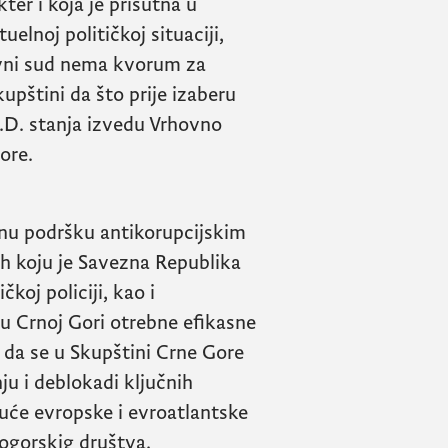
er i koja je prisutna u
elnoj političkoj situaciji,
avni sud nema kvorum za
upštini da što prije izaberu
V.D. stanja izvedu Vrhovno
ore.
nu podršku antikorupcijskim
ih koju je Savezna Republika
koj policiji, kao i
su Crnoj Gori otrebne efikasne
o da se u Skupštini Crne Gore
u i deblokadi ključnih
uduće evropske i evroatlantske
nogorskig društva.