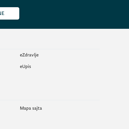
NE
eZdravlje
еUpis
Mapa sajta