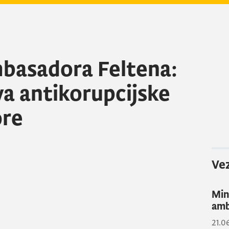
mbasadora Feltena:
a antikorupcijske
ore
Vez
Min
amb
21.0