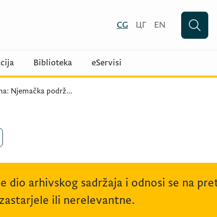
CG
ЦГ
EN
cija
Biblioteka
eServisi
ena: Njemačka podrž
...
je dio arhivskog sadržaja i odnosi se na p
astarjele ili nerelevantne.