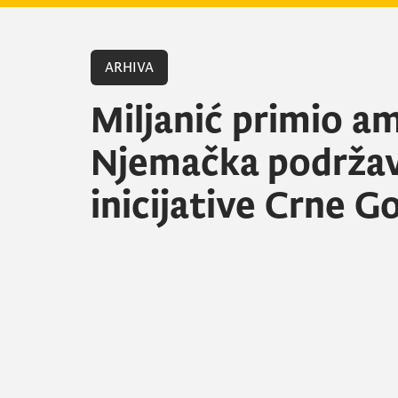
ARHIVA
Miljanić primio a
Njemačka podržav
inicijative Crne G