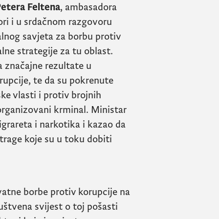
Petera Feltena
, ambasadora
ri i u srdačnom razgovoru
lnog savjeta za borbu protiv
ne strategije za tu oblast.
la značajne rezultate u
rupcije, te da su pokrenute
e vlasti i protiv brojnih
organizovani krminal. Ministar
igrareta i narkotika i kazao da
strage koje su u toku dobiti
tne borbe protiv korupcije na
štvena svijest o toj pošasti