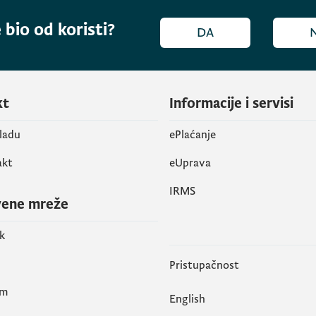
 bio od koristi?
DA
kt
Informacije i servisi
vladu
ePlaćanje
akt
eUprava
IRMS
vene mreže
k
Pristupačnost
am
English