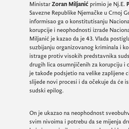
Ministar
Zoran Miljanić
primio je Nj.E.
Savezne Republike Njemačke u Crnoj Go
informisao ga o konstitutisanju Naciona
korupcije i neophodnosti izrade Nacional
Miljanić je kazao da je 43. Vlada postig
suzbijanju organizovanog kriminala i ko
istrage protiv visokih predstavnika sudsk
drugih lica osumnjičenih za korupciju i 
je takođe podsjetio na velike zaplijene c
slijede novi procesi i da očekuje da će i
sudski epilog.
On je ukazao na neophodnost sveobuhva
svim nivoima i potrebu da se mijenja dru