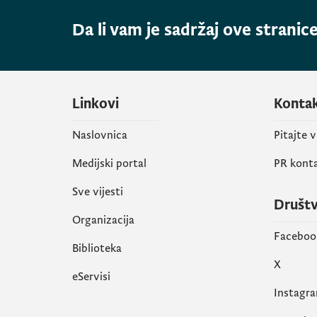
Da li vam je sadržaj ove stranice
Linkovi
Konta
Naslovnica
Pitajte 
Medijski portal
PR kont
Sve vijesti
Društ
Organizacija
Faceboo
Biblioteka
X
eServisi
Instagr