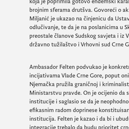
koja je poprimila gotovo endemski karakt
brojnim sferama drutšva. Govoreći o aktu
Miljanić je ukazao na činjenicu da Ust
odlučivanje, te da je na poslanicima u Sk
preostale članove Sudskog savjeta i iz 
državno tužilaštvo i Vrhovni sud Crne G
Ambasador Felten podvukao je konkret
incijativama Vlade Crne Gore, poput on
Njemačka pružila graničnoj i kriminalistič
Ministarstvu pravde. On je ocijenio da 
institucije i saglasio se da je neophodn
efikasnim radom doprinese konstituisanj
institucija. Felten je kazao i da bi i ub
integracije trebalo da budu prioritet cr