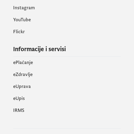
događaja, gdje se sve zemlje uz
Instagram
olimpijski duh trude da predstave i
YouTube
daju najbolje od sebe”
Flickr
Informacije i servisi
ePlaćanje
eZdravlje
eUprava
еUpis
IRMS
Direktorica Paviljona Milena Pejović –