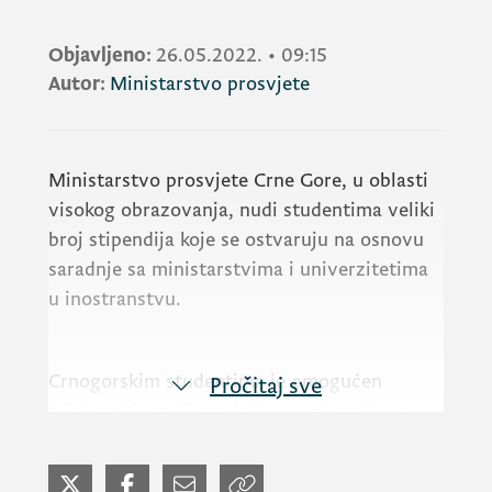
Objavljeno:
26.05.2022.
•
09:15
Autor:
Ministarstvo prosvjete
Ministarstvo prosvjete Crne Gore, u oblasti
visokog obrazovanja, nudi studentima veliki
broj stipendija koje se ostvaruju na osnovu
saradnje sa ministarstvima i univerzitetima
u inostranstvu.
Crnogorskim studentima je omogućen
Pročitaj sve
pristup stipendijama koje se ostvaruju na
osnovu potpisanih sporazuma o saradnji sa
određenim zemljama u oblasti visokog