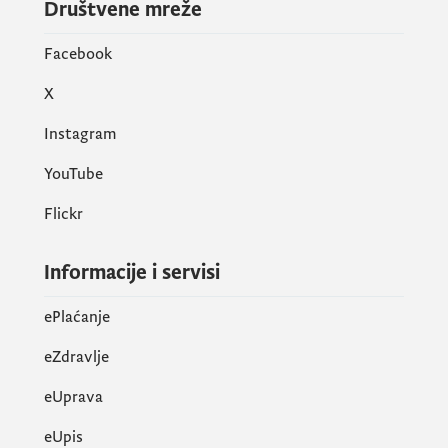
Društvene mreže
za visoko obrazovanje, kao i da se obrate
odgovornima i kontakt osobama zaduženim
Facebook
za saradnju i programe sa inostranstvom, za
uputstva i pomoć u procesu prijave.
X
Instagram
YouTube
Flickr
Informacije i servisi
ePlaćanje
eZdravlje
eUprava
еUpis