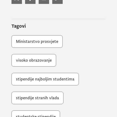
obrazovanja Mađarskom, Slovačkom, i na
osnovu bilateralnih sporazuma sa Hrvatskom
i Slovenijom.Takođe, i na osnovu raznolike
ponude programa stipendiranja u kojima je
Tagovi
Crna Gora učesnik a koji omogućavaju
studentima da se prijave na individualnoj
Ministarstvo prosvjete
osnovi.
visoko obrazovanje
Izbor je raznovrstan – stipendije za pune
osnovne studije, magistarske studije, za
parcijalne studije, semestarske boravke, za
stipendije najboljim studentima
doktorske istraživačke i nastavničke boravke,
a u okviru nekih programa u ponudi su i
stipendije stranih vlada
pripremni kursevi kao i ljetnje škole učenja
jezika.
studentske stipendije