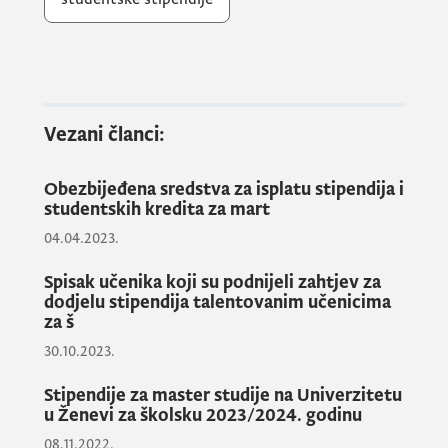
Programi, za akademsku 2022. /2023.
godinu, u kojima je Ministarstvo imalo
aktivnu ulogu su: Stipendium Hungaricum -
program saradnje sa Vladom Mađarske,
Vezani članci:
stipendije Vlade Narodne Republike Kine
koje se ostvaruju posredstvom saradnje
Obezbijeđena sredstva za isplatu stipendija i
Ministarstva sa Ambasadom NR Kine u Crnoj
studentskih kredita za mart
Gori, kao i bilateralne stipendije sa Vladama
04.04.2023.
Hrvatske i Slovenije.
Spisak učenika koji su podnijeli zahtjev za
dodjelu stipendija talentovanim učenicima
za š
Zainteresovani studenti mogu se prijaviti na
adresi Ministarstva, a zatim će Ministarstvo
30.10.2023.
vršiti prijem i selekciju kandidata koje
Stipendije za master studije na Univerzitetu
predlaže inostranom partneru na dalju
u Ženevi za školsku 2023/2024. godinu
procjenu i konačan izbor.
08.11.2022.