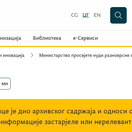
CG
ЦГ
EN
низација
Библиотека
е-Сервиси
и иновација
Министарство просвјете нуди разноврсне 
 ми
це је дио архивског садржаја и односи 
 информације застарјеле или нерелевант