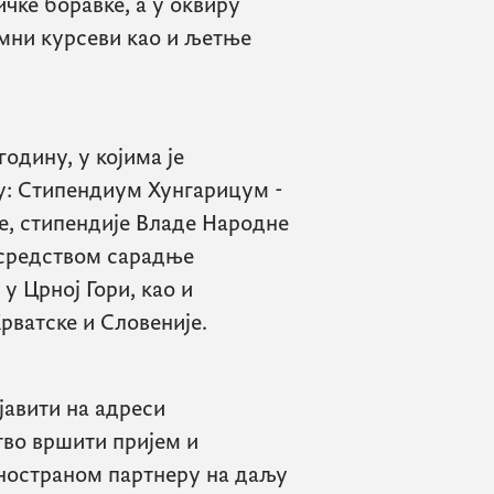
чке боравке, а у оквиру
емни курсеви као и љетње
одину, у којима је
у: Стипендиум Хунгарицум -
, стипендије Владе Народне
осредством сарадње
 Црној Гори, као и
рватске и Словеније.
јавити на адреси
тво вршити пријем и
иностраном партнеру на даљу