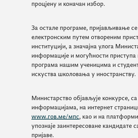
процјену и коначан избор.
За остале програме, пријављивање с
електронским путем отвореним прист
институцији, а значајна улога Минист
информације и могућности приступа 
програма нашим ученицима и студен
искуства школовања у иностранству.
Министарство објављује конкурсе, с
информацијама, на интернет страниц
www.гов.ме/мпс
, као и на платформ
упознаје заинтересоване кандидате 
пријаве.