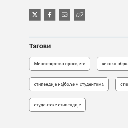
Тагови
Министарство просвјете
високо обр
стипендије најбољим студентима
сти
студентске стипендије