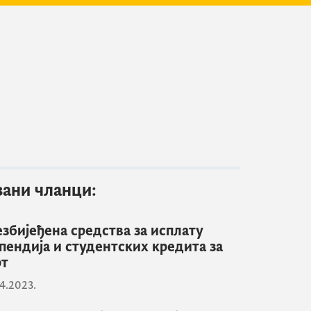
зани чланци:
збијеђена средства за исплату
пендија и студентских кредита за
рт
4.2023.