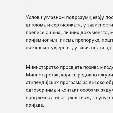
Услови углавном подразумијевају по
диплома и сертификата, у зависности
преписе оцјена, личних докумената, 
пријемног или писма препоруке, пош
љекарског увјерења, у зависности од 
Министарство просвјете позива младе
Министарства, који се редовно ажури
стипендијских програма за високо обр
одговорнима и контакт особама заду
програме са иностранством, за упутс
пријаве.