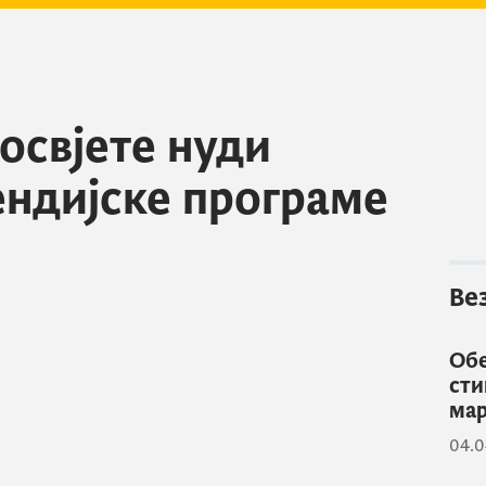
освјете нуди
ендијске програме
Ве
Обе
сти
ма
04.0