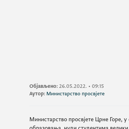
Објављено:
26.05.2022.
•
09:15
Аутор:
Министарство просвјете
Министарство просвјете Црне Горе, у
образовања, нуди студентима велики б