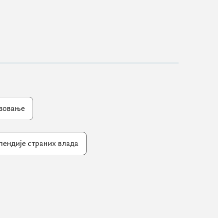
азовање
пендије страних влада