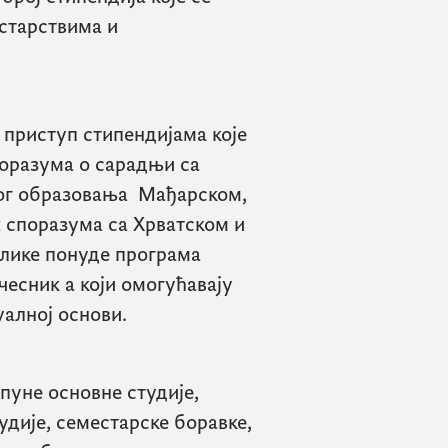
старствима и
приступ стипендијама које
поразума о сарадњи са
ог образовања Мађарском,
 споразума са Хрватском и
олике понуде програма
чесник а који омогућавају
уалној основи.
 пуне основне студије,
удије, семестарске боравке,