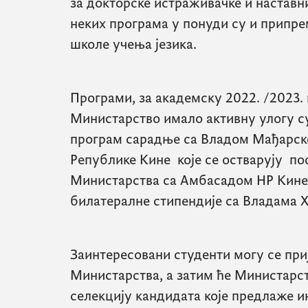
за докторске истраживачке и наставни
неких програма у понуди су и припр
школе учења језика.
Програми, за академску 2022. /2023. г
Министарство имало активну улогу с
програм сарадње са Владом Мађарске
Републике Кине које се остварују п
Министарства са Амбасадом НР Кине у
билатералне стипендије са Владама Х
Заинтересовани студенти могу се при
Министарства, а затим ће Министарс
селекцију кандидата које предлаже 