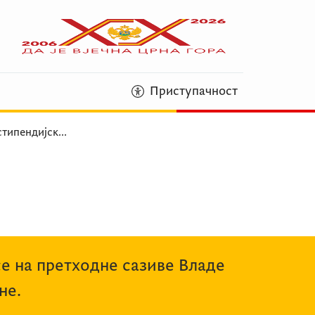
Приступачност
стипендијск
...
се на претходне сазиве Владе
не.