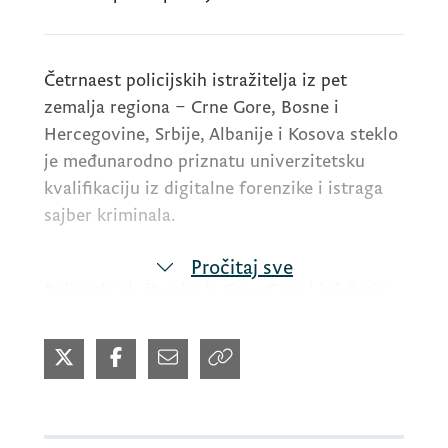
Četrnaest policijskih istražitelja iz pet
zemalja regiona – Crne Gore, Bosne i
Hercegovine, Srbije, Albanije i Kosova steklo
je međunarodno priznatu univerzitetsku
kvalifikaciju iz digitalne forenzike i istraga
sajber kriminala.
Pročitaj sve
Policijski službenici iz Crne Gore i još četiri
države uspješno su završili prvi
univerzitetski program iz digitalne forenzike
koji je organizovao Centar za izgradnju
sajber kapaciteta Zapadnog Balkana (WB3C)
u partnerstvu sa Univerzitetom tehnologije