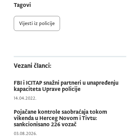
iz Troa (UTT), jednom od vodećih francuskih
Tagovi
javnih visokoškolskih institucija u oblasti
tehnologije, inženjerstva i sajber
Vijesti iz policije
bezbjednosti.
Intenzivan obrazovni program, koji su iz
Uprave policije Crne Gore pohađali tri
Vezani članci:
službenika iz tri organizacione jedinice – iz
Sektora za borbu protiv kriminala,
FBI i ICITAP snažni partneri u unapređenju
Regionalnog centra bezbjednosti „Centar“ i
kapaciteta Uprave policije
Regionalnog centra bezbjednosti „Zapad“,
14.04.2022.
trajao je godinu i tri mjeseca, od februara
2025. do maja 2026. godine i objedinio je
Pojačane kontrole saobraćaja tokom
akademsku nastavu, praktičan rad,
vikenda u Herceg Novom i Tivtu:
sankcionisano 226 vozač
samostalna istraživanja i izradu završnih
03.08.2026.
radova. Posebnu vrijednost programu daje