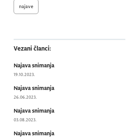
najave
Snimanje će se vršiti
dana 25.06.2026.
godine (četvrtak
) u vremenskom periodu
od
18.00 do 21.00 časova.
Vezani članci:
Najava snimanja
19.10.2023.
Najava snimanja
26.06.2023.
Najava snimanja
03.08.2023.
Najava snimanja