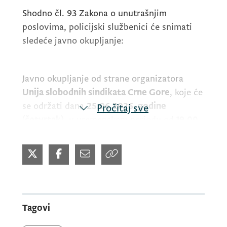
Shodno čl. 93 Zakona o unutrašnjim
poslovima, policijski službenici će snimati
sledeće javno okupljanje:
Javno okupljanje od strane organizatora
Unija slobodnih sindikata Crne Gore
, koje će
se održati dana
25.06.2026. godine
Pročitaj sve
(četvrtak)
, u vremenskom periodu od
19.00
do 20.30 časova
ispred Vlade Crne Gore.
- S tim u vezi, radi održavanja stabilnog
javnog reda i mira, od 18.00 do 21.00 časova
Ulica Stanka Dragojevića će biti zatvorena
Tagovi
za saobraćaj, a po potrebi može doći i do
zatvarnja okolnih ulica.