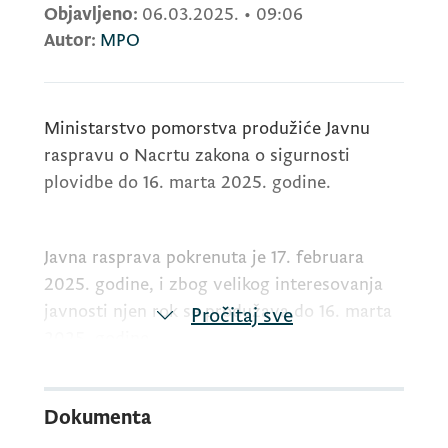
Objavljeno:
06.03.2025.
•
09:06
Autor:
MPO
Ministarstvo pomorstva produžiće Javnu
raspravu o Nacrtu zakona o sigurnosti
plovidbe do 16. marta 2025. godine.
Javna rasprava pokrenuta je 17. februara
2025. godine, i zbog velikog interesovanja
javnosti njen rok se produžava do 16. marta
Pročitaj sve
2025. godine.
Ministarstvo pomorstva
poziva sve
Dokumenta
zainteresovane građane, naučnu i stručnu