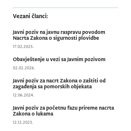
Nakon završetka javne rasprave,
Vezani članci:
Ministarstvo pomorstva će sačiniti izvještaj
o sprovedenoj javnoj raspravi, koji će
Javni poziv na javnu raspravu povodom
objaviti na svojoj internet stranici i portalu
Nacrta Zakona o sigurnosti plovidbe
e-Uprave, u roku od 15 dana od dana
17.02.2025.
završetka javne rasprave.
Obavještenje u vezi sa Javnim pozivom
02.02.2026.
Javni poziv za nacrt Zakona o zaštiti od
zagađenja sa pomorskih objekata
12.06.2024.
Javni poziv za početnu fazu prireme nacrta
Zakona o lukama
12.12.2023.