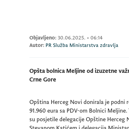
Objavljeno:
30.06.2025.
•
06:14
Autor:
PR Služba Ministarstva zdravlja
Opšta bolnica Meljine od izuzetne važ
Crne Gore
Opština Herceg Novi donirala je podni 
91.960 eura sa PDV-om Bolnici Meljine
su posjetile delegacije Opštine Herceg 
Stevanom Katićem i delegacija Ministars