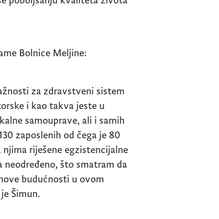
e poboljšanju kvaliteta života
ame Bolnice Meljine:
ažnosti za zdravstveni sistem
orske i kao takva jeste u
okalne samouprave, ali i samih
130 zaposlenih od čega je 80
njima riješene egzistencijalne
na neodređeno, što smatram da
njihove budućnosti u ovom
 je Šimun.