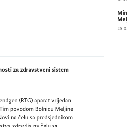
Min
Mel
25.0
nosti za zdravstveni sistem
rendgen (
RTG
) aparat vrijedan
. Tim povodom Bolnicu Meljine
Novi na čelu sa predsjednikom
tva zdravlja na čelu sa