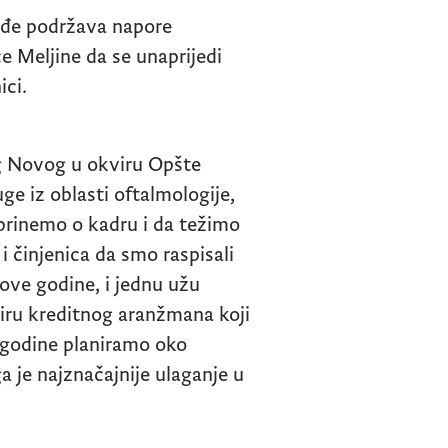
kođe podržava napore
 Meljine da se unaprijedi
ici.
g Novog u okviru Opšte
uge iz oblasti oftalmologije,
e brinemo o kadru i da težimo
i činjenica da smo raspisali
 ove godine, i jednu užu
viru kreditnog aranžmana koji
a godine planiramo oko
 je najznačajnije ulaganje u