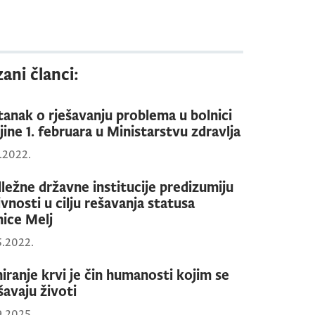
ani članci:
tanak o rješavanju problema u bolnici
jine 1. februara u Ministarstvu zdravlja
1.2022.
ležne državne institucije predizumiju
ivnosti u cilju rešavanja statusa
nice Melj
5.2022.
iranje krvi je čin humanosti kojim se
šavaju životi
9.2025.