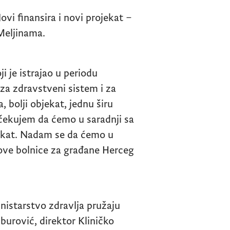
vi finansira i novi projekat –
 Meljinama.
 je istrajao u periodu
 za zdravstveni sistem i za
, bolji objekat, jednu širu
čekujem da ćemo u saradnji sa
jekat. Nadam se da ćemo u
ove bolnice za građane Herceg
nistarstvo zdravlja pružaju
burović, direktor Kliničko