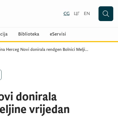
CG
ЦГ
EN
cija
Biblioteka
eServisi
na Herceg Novi donirala rendgen Bolnici Melji
...
vi donirala
ljine vrijedan