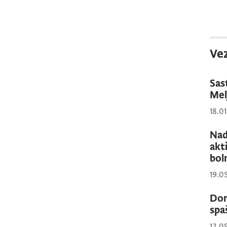
Vez
Sas
Mel
18.0
Nad
akt
bol
19.0
Don
spa
12.0