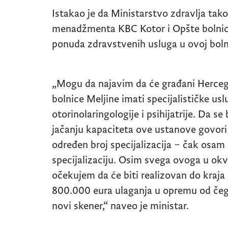
Istakao je da Ministarstvo zdravlja ta
menadžmenta KBC Kotor i Opšte bolnice
ponuda zdravstvenih usluga u ovoj boln
„Mogu da najavim da će građani Herce
bolnice Meljine imati specijalističke usl
otorinolaringologije i psihijatrije. Da s
jačanju kapaciteta ove ustanove govori 
određen broj specijalizacija – čak osam
specijalizaciju. Osim svega ovoga u ok
očekujem da će biti realizovan do kraj
800.000 eura ulaganja u opremu od čega
novi skener,“ naveo je ministar.