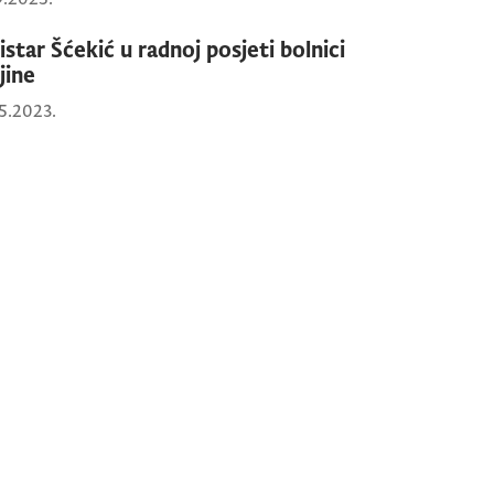
istar Šćekić u radnoj posjeti bolnici
jine
5.2023.