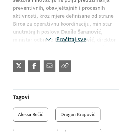
sektora i inovacija na polju preduzimanja
preventivnih, obavještajnih i procesnih
aktivnosti, kroz mjere definisane od strane
Biroa za operativnu koordinaciju, ministar
unutrašnjih poslova
Danilo Šaranović
,
Pročitaj sve
ministar odbrane
Dragan Krapović
, direktor
Agencije za nacionalnu bezbjednost
Ivica
Janović
i vd direktorica Uprave carina
Maja
Vučinić
, potpisali su danas, u okviru desete
sjednice Biroa za operativnu koordinaciju,
Sporazum o saradnji sa pomorskom
informativnom jedinicom.
Tagovi
Navedeni Sporazum izrađen je od strane
Aleksa Bečić
Dragan Krapović
Međuresornog radnog tima, koji je u skladu
sa utvrđenim prioritetima u radu formirao