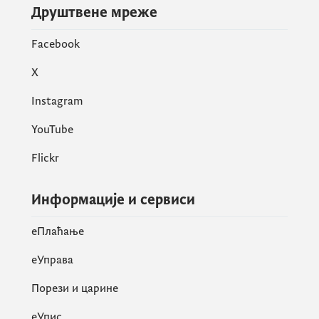
Друштвене мреже
Facebook
X
Instagram
YouTube
Flickr
Информације и сервиси
eПлаћање
еУправа
Порези и царине
eУпис