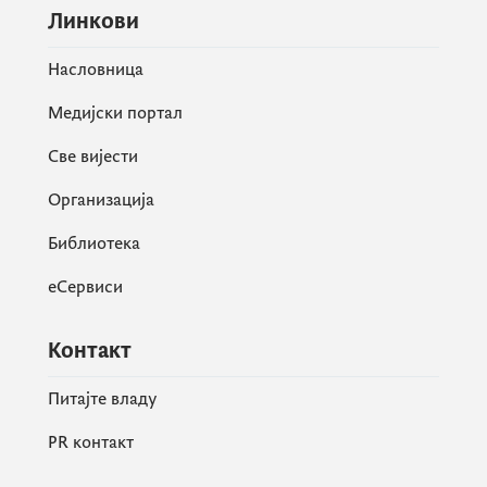
Линкови
На крају, Биро за оперативну
координацију је указао да посебну
Насловница
захвалност за реализацију ове веома
важне активности дугује партнерима из
Медијски портал
Министарства унутрашњих послова
Све вијести
Велике Британије - Одсјек за међународне
операције.
Организација
Библиотека
еСервиси
Контакт
Питајте владу
PR контакт