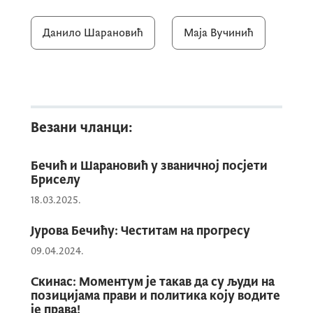
Наведени Споразум израђен је од стране
Међуресорног радног тима, који је у
Данило Шарановић
Маја Вучинић
складу са утврђеним приоритетима у раду
формирао Биро за оперативну
координацију у фебруару 2024. године,
чије је основни задатак био успостављање
поморске информативне јединице као
Везани чланци:
организационе јединице Управе полиције,
што је у складу са међународним
Бечић и Шарановић у званичној посјети
стандардима и чиме су органи
Бриселу
обавјештајно безбједносног сектора
18.03.2025.
додатно учврстили своју позицију у
Јурова Бечићу: Честитам на прогресу
оквиру међународне обавјештајне
09.04.2024.
заједнице.
Скинас: Моментум је такав да су људи на
позицијама прави и политика коју водите
Овај Споразум представља значајан
је права!