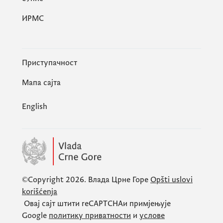
ИРМС
Приступачност
Мапа сајта
English
©Copyright 2026.
Влада Црне Горе
Opšti uslovi
korišćenja
Овај сајт штити
reCAPTCHA
и примјењује
Google
политику приватности
и
услове