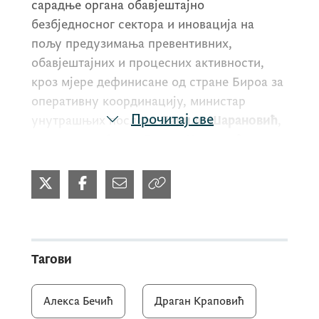
сарадње органа обавјештајно
безбједносног сектора и иновација на
пољу предузимања превентивних,
обавјештајних и процесних активности,
кроз мјере дефинисане од стране Бироа за
оперативну координацију, министар
Прочитај све
унутрашњих послова
Данило Шарановић
,
министар одбране
Драган Краповић
,
директор Агенције за националну
безбједност
Ивица Јановић
и вд
директорица Управе царина
Маја Вучинић
,
потписали су данас, у оквиру десете
сједнице Бироа за оперативну
координацију, Споразум о сарадњи са
Тагови
поморском информативном јединицом.
Алекса Бечић
Драган Краповић