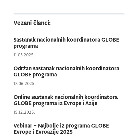
Zvanično otvaranje kampanje biće
Vezani članci:
obilježeno vebinarom 24. septembra u 15:00
(
CEST
) pod nazivom „
Discover the 2025
Sastanak nacionalnih koordinatora GLOBE
Autumn Tree Campaign”
. Link za registraciju:
programa
https://docs.google.com/forms/d/e/1FAIpQL
11.03.2025.
SfIpABKU37oYY3Mho3kBgxHrpZaq8B2_naC
UOa7iJ9wJYVhGA/viewform
Održan sastanak nacionalnih koordinatora
GLOBE programa
17.06.2025.
Kampanja obuhvata: posmatranje promjena
boje lišća kroz tri aktivnosti (
Online sastanak nacionalnih koordinatora
Green-down
GLOBE programa iz Evrope i Azije
observations)
; mjerenje visine stabla;
15.12.2025.
razmjenu rezultata i fotografija putem
foruma; mogućnost saradnje sa drugim
Vebinar – Najbolje iz programa GLOBE
GLOBE
školama na lokalnom i
Evrope i Evroazije 2025