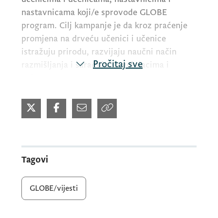
nastavnicama koji/e sprovode
GLOBE
program. Cilj kampanje je da kroz praćenje
promjena na drveću učenici i učenice
istražuju prirodu, razvijaju naučni način
Pročitaj sve
razmišljanja i sarađuju sa vršnjacima i
vršnjakinjama iz drugih zemalja. Kampanja
se sprovodi širom Evrope i Evroazije i
fokusirana je na promjene u prirodi tokom
jeseni.
Registracija za kampanju otvorena je do 14.
Tagovi
septembra. Link za registraciju:
https://docs.google.com/forms/d/e/1FAIpQL
GLOBE/vijesti
Sei8LeDkHVJ_BrxNHm7SOgeT70elIQ7vr2jFj
zJVkHYvHBdKA/viewform