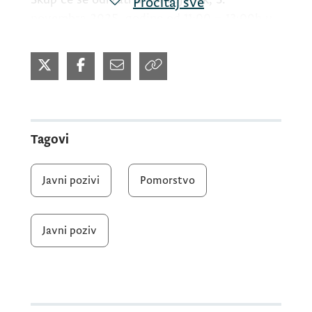
Pročitaj sve
novembra 2025. godine od 11:00 – 13:00
h
u
Plavoj sali Rektorata Univerziteta Crne Gore,
Cetinjski put 2, Podgorica.
Očekujemo Vaše konstruktivno učešće i
doprinos kvalitetu ovog važnog akta u
Tagovi
oblasti pomorstva.
Javni pozivi
Pomorstvo
Za dodatne informacije možete se obratiti
Ministarstvu pomorstva putem e-mail
Javni poziv
adrese:
goran.idrizovic@mpo.gov.me