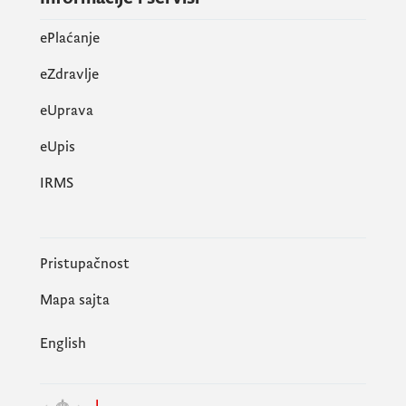
ePlaćanje
eZdravlje
eUprava
еUpis
IRMS
Pristupačnost
Mapa sajta
English