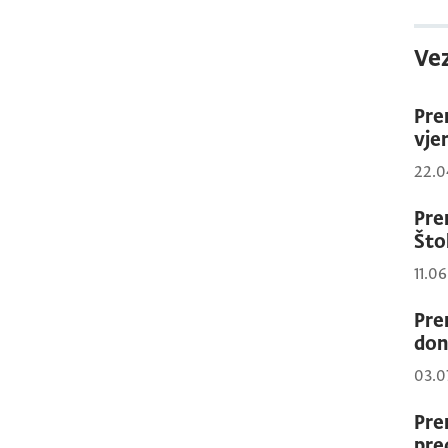
Vez
Pre
vje
22.0
Pre
Što
11.0
Pre
don
03.0
Pre
pre