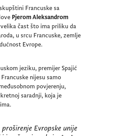
 skupštini Francuske sa
slove
Pjerom Aleksandrom
 velika čast što ima priliku da
roda, u srcu Francuske, zemlje
 budućnost Evrope.
uskom jeziku, premijer Spajić
i Francuske nijesu samo
na međusobnom povjerenju,
retnoj saradnji, koja je
tima.
 proširenje Evropske unije