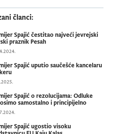
ani članci:
mijer Spajić čestitao najveći jevrejski
rski praznik Pesah
4.2024.
mijer Spajić uputio saučešće kancelaru
keru
6.2025.
mijer Spajić o rezolucijama: Odluke
osimo samostalno i principijelno
7.2024.
mijer Spajić ugostio visoku
dstavnicu EU Kaju Kalas