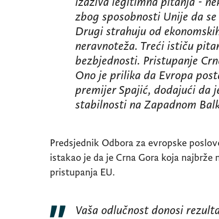
izaziva legitimna pitanja - ne
zbog sposobnosti Unije da se š
Drugi strahuju od ekonomskih 
neravnoteža. Treći ističu pita
bezbjednosti. Pristupanje Crne
Ono je prilika da Evropa post
premijer Spajić, dodajući da 
stabilnosti na Zapadnom Bal
Predsjednik Odbora za evropske poslov
istakao je da je Crna Gora koja najbrže
pristupanja EU.
Vaša odlučnost donosi rezulta