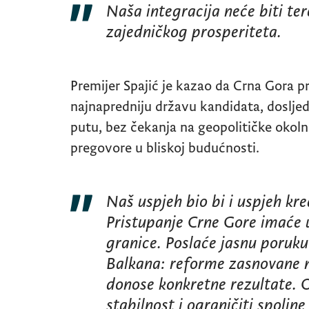
Naša integracija neće biti te
zajedničkog prosperiteta.
Premijer Spajić je kazao da Crna Gora pr
najnapredniju državu kandidata, doslj
putu, bez čekanja na geopolitičke okoln
pregovore u bliskoj budućnosti.
Naš uspjeh bio bi i uspjeh kre
Pristupanje Crne Gore imaće u
granice. Poslaće jasnu poruk
Balkana: reforme zasnovane 
donose konkretne rezultate. 
stabilnost i ograničiti spoljne 