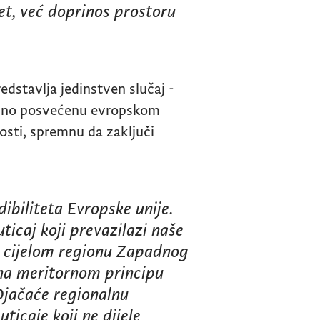
ret, već doprinos prostoru
edstavlja jedinstven slučaj -
edno posvećenu evropskom
osti, spremnu da zaključi
dibiliteta Evropske unije.
ticaj koji prevazilazi naše
u cijelom regionu Zapadnog
na meritornom principu
Ojačaće regionalnu
uticaje koji ne dijele