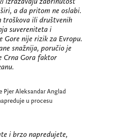
ki izražavaju zabrinutost
iri, a da pritom ne oslabi.
troškova ili društvenih
nja suvereniteta i
 Gore nije rizik za Evropu.
ane snažnija, poručio je
je Crna Gora faktor
kanu.
e Pjer Aleksandar Anglad
 napreduje u procesu
te i brzo napredujete,