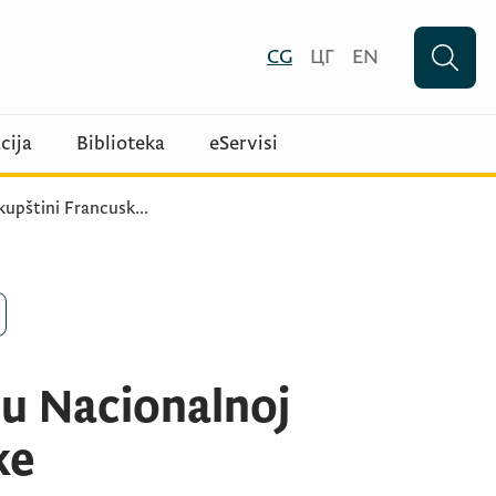
CG
ЦГ
EN
cija
Biblioteka
eServisi
kupštini Francusk
...
 u Nacionalnoj
ke