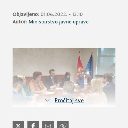
Objavljeno:
01.06.2022.
•
13:10
Autor:
Ministarstvo javne uprave
Pročitaj sve
Ministar javne uprave, mr
Marash Dukaj
, sa