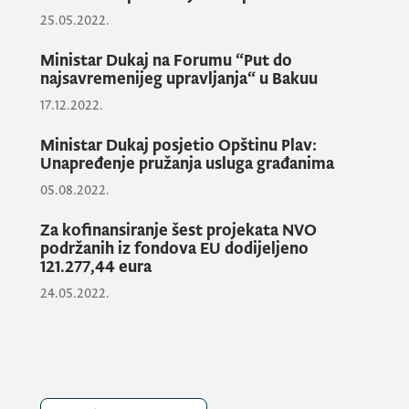
25.05.2022.
uprave i poboljšanje kvaliteta javnih usluga,
unaprijeđenje javne uprave, modernizacija i
Ministar Dukaj na Forumu “Put do
inovacije u javnom sektoru, izgradnja
najsavremenijeg upravljanja“ u Bakuu
administrativnih kapaciteta“.
17.12.2022.
Ministar Dukaj posjetio Opštinu Plav:
Ministar Dukaj se osvrnuo na Strategiju
Unapređenje pružanja usluga građanima
reforme javne uprave 2022-2026 i
05.08.2022.
unaprijeđenje elektronskih servisa za
građane i privredu, digitalne transformacije,
Za kofinansiranje šest projekata NVO
kao i na dosadašnje rezultate, i istakao je
podržanih iz fondova EU dodijeljeno
121.277,44 eura
kao veoma bitnu pomoć i podršku Svjetske
banke.
24.05.2022.
Predstavnici Svjetske banke konstatovali su
da je došlo do vidljivih pomaka i iskazali su
spremnost, prepoznajući činjenicu da Crna