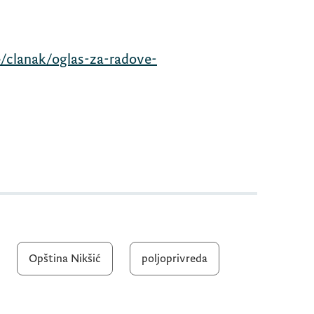
/clanak/oglas-za-radove-
Opština Nikšić
poljoprivreda