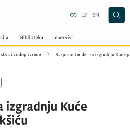
CG
ЦГ
EN
cija
Biblioteka
eServisi
rstva i vodoprivrede
Raspisan tender za izgradnju Kuće p
a izgradnju Kuće
kšiću