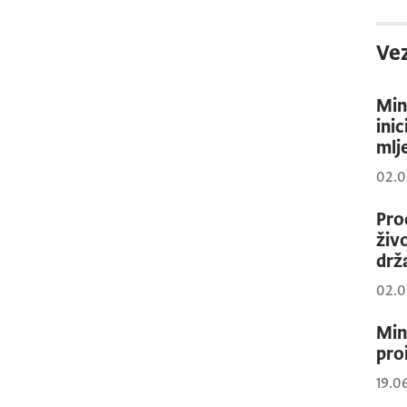
Vez
Min
ini
mlj
02.0
Pro
živ
drž
02.0
Min
pro
19.0