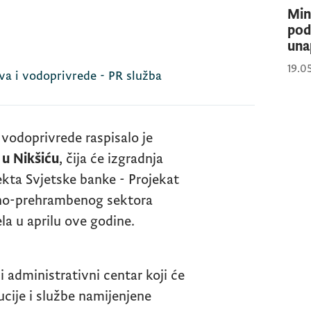
Min
pod
una
19.0
va i vodoprivrede - PR služba
 vodoprivrede raspisalo je
 u Nikšiću
, čija će izgradnja
ekta Svjetske banke - Projekat
edno-prehrambenog sektora
la u aprilu ove godine.
administrativni centar koji će
ucije i službe namijenjene