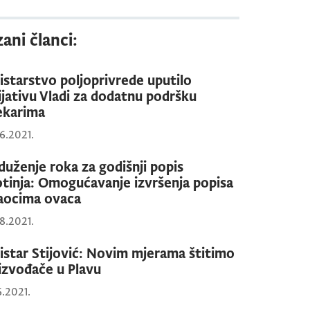
ani članci:
istarstvo poljoprivrede uputilo
cijativu Vladi za dodatnu podršku
ekarima
6.2021.
duženje roka za godišnji popis
otinja: Omogućavanje izvršenja popisa
aocima ovaca
8.2021.
istar Stijović: Novim mjerama štitimo
izvođače u Plavu
6.2021.