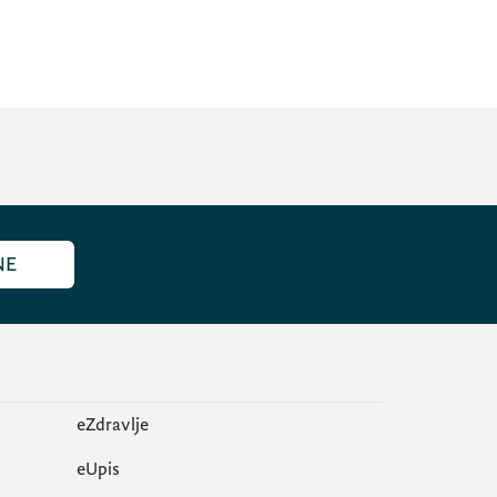
NE
eZdravlje
еUpis