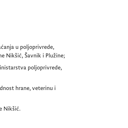
aćanja u poljoprivrede,
e Nikšić, Šavnik i Plužine;
nistarstva poljoprivrede,
dnost hrane, veterinu i
e Nikšić.