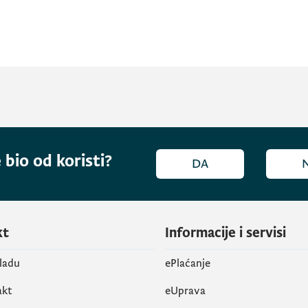
 bio od koristi?
DA
kt
Informacije i servisi
vladu
ePlaćanje
akt
eUprava