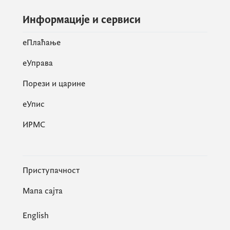
Информације и сервиси
eПлаћање
еУправа
Порези и царине
eУпис
ИРМС
Приступачност
Мапа сајта
English