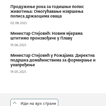
На овај начин пољопривредници ће све
Продужење рока за годишњи попис
животиња: Омогућавање извршења
потребне информације, стручну подршку и
пописа држаоцима оваца
административне услуге моћи да добију на
02.08.2021.
једном мјесту, чиме ће се додатно
унаприједити ефикасност и доступност
Министар Стијовић: Новим мјерама
услуга.
штитимо произвођаче у Плаву
19.06.2021.
Објекат ће имати бруто површину од
878
Министар Стијовић у Рожајама: Директна
подршка домаћинствима за формирање и
м²
и капацитет за
63 радна мјеста
.
унапређење
19.05.2021.
Изградњом Куће пољопривреде у Никшићу
биће успостављена четврта од укупно пет
планираних регионалних канцеларија
Агенције за плаћања у пољопривреди.
Иди на врх стране