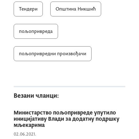
Тендери
Општина Никшић
регионална канцеларија Агенције за
плаћања у пољопривреде, руралном
пољопривреда
развоју и рибарству за општине
Никшић, Шавник и Плужине;
пољопривредни произвођачи
савјетодавне и инспекцијске службе
Министарства пољопривреде,
шумарства и водопривреде;
инспекцијске службе Управе за
безбједност хране, ветерину и
Везани чланци:
фитосанитарне послове;
Министарство пољопривреде упутило
локална пољопривредна служба
иницијативу Влади за додатну подршку
Општине Никшић.
мљекарима
02.06.2021.