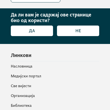
Подсјећамо да су радови на Кућама
Да ли вам је садржај ове странице
пољопривреде у Беранама и Пљевљима
био од користи?
завршени, а њихово свечано отварање
планирано је за средину септембра.
ДА
НЕ
Више инфомација на
хттпс://www.гов.ме/
Линкови
цланак/оглас-за-радове-куца-
пољопривреде-никсиц
Насловница
Медијски портал
Све вијести
Организација
Библиотека