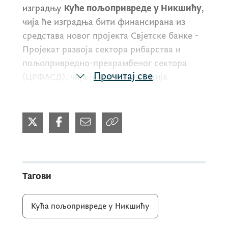
изградњу
Куће пољопривреде у Никшићу
,
чија ће изградња бити финансирана из
средстава новог пројекта Свјетске банке -
Пројекат развоја сектора рибарства и
пољопривредно-прехрамбеног сектора
Прочитај све
(ЦРФАСД), чија је имплементација
започела у априлу ове године.
Нова Кућа пољопривреде биће савремени
административни центар који ће на једном
мјесту окупити кључне институције и
службе намијењене подршци
Тагови
пољопривредним произвођачима.
Кућа пољопривреде у Никшићу
У објекту ће бити смјештени: