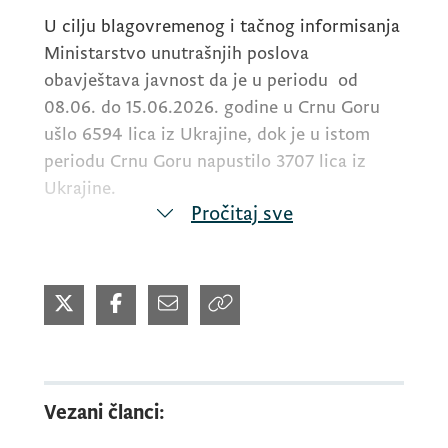
U cilju blagovremenog i tačnog informisanja
Ministarstvo unutrašnjih poslova
obavještava javnost da je u periodu od
08.06. do 15.06.2026. godine u Crnu Goru
ušlo 6594 lica iz Ukrajine, dok je u istom
periodu Crnu Goru napustilo 3707 lica iz
Ukrajine.
Pročitaj sve
Podsjećamo da je od 24.02.2022. godine do
15.06.2026. godine u Crnu Goru ušlo 453848
lica, a Crnu Goru je napustilo 447877 lica iz
Ukrajine.
Vezani članci:
U periodu od 08.06. do 15.06.2026.godine
87 lica iz Ukrajine podnijelo je zahtjev za