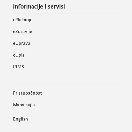
Informacije i servisi
ePlaćanje
eZdravlje
eUprava
еUpis
IRMS
Pristupačnost
Mapa sajta
English