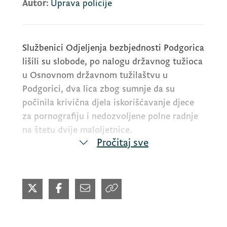
Autor:
Uprava policije
Službenici Odjeljenja bezbjednosti Podgorica
lišili su slobode, po nalogu državnog tužioca
u Osnovnom državnom tužilaštvu u
Podgorici, dva lica zbog sumnje da su
počinila krivična djela iskorišćavanje djece
za pornografiju i nedozvoljene polne radnje
na štetu dvije maloljetnice.
Pročitaj sve
Zbog sumnje da je počinio krivično djelo
iskorišćavanje djece za pornografiju, lišen je
slobode M.B. (29). On je, kako se sumnja,
elektronskim putem učinio dostupnim
fotografije pornografskog sadržaja na kojima