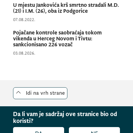
U mjestu Jankovića krš smrtno stradali M.D.
(21) i I.M. (26), oba iz Podgorice
07.08.2022.
Pojačane kontrole saobraćaja tokom
vikenda u Herceg Novom i Tivtu:
sankcionisano 226 vozač
03.08.2026.
Idi na vrh strane
Da li vam je sadržaj ove stranice bio od
koristi?