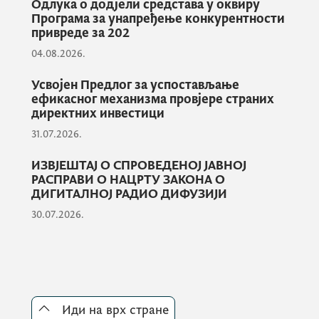
Одлука о додјели средстава у оквиру
функционисања државних органа или
Програма за унапређење конкурентности
приватних компанија и унаприједе своја
привреде за 202
знања и вјештине.
04.08.2026.
Усвојен Предлог за успостављање
На Сајму ће имати прилику да се
ефикасног механизма провјере страних
директних инвестици
представи преко 30 органа државне управе
и преко 20 приватних компанија, које
31.07.2026.
учествују у реализацији овог програма.
ИЗВЈЕШТАЈ О СПРОВЕДЕНОЈ ЈАВНОЈ
РАСПРАВИ О НАЦРТУ ЗАКОНА О
ДИГИТАЛНОЈ РАДИО ДИФУЗИЈИ
ПР СЛУЖБА
30.07.2026.
МИНИСТАРСТВО ЕКОНОМИЈЕ
Иди на врх стране