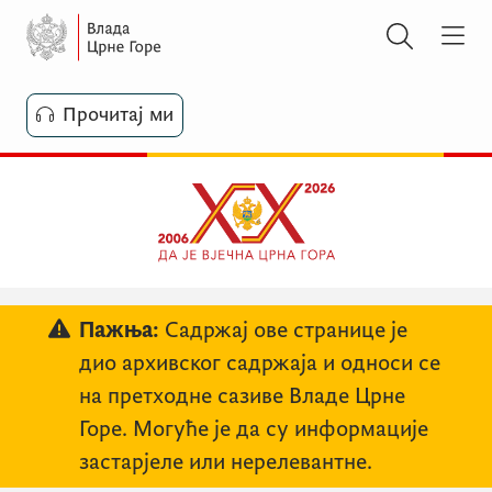
Прочитај ми
Пажња:
Садржај ове странице је
дио архивског садржаја и односи се
на претходне сазиве Владе Црне
Горе. Могуће је да су информације
застарјеле или нерелевантне.