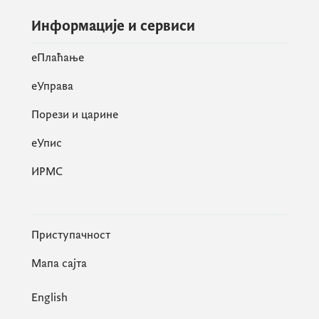
Информације и сервиси
eПлаћање
еУправа
Порези и царине
eУпис
ИРМС
Приступачност
Мапа сајта
English