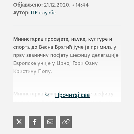
Објављено:
21.12.2020.
•
14:44
Аутор:
ПР слузба
Министарка просвјете, науке, културе и
спорта др Весна Братић јуче је примила у
прву званичну посјету шефицу делегације
Европске уније у Црној Гори Оану
Кристину Попу.
Министарка Братић упознала је шефицу
Прочитај све
делегације Европске уније са затеченим
стањем у ресорима и казала да се главни
приоритети у управљању односе на
деполитизацију и повратак дјеце у