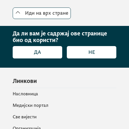
стратешки партнери у реализацији
започетих пројеката и отварању нових.
Иди на врх стране
Да ли вам је садржај ове странице
био од користи?
ДА
НЕ
Линкови
Насловница
Медијски портал
Све вијести
Организација