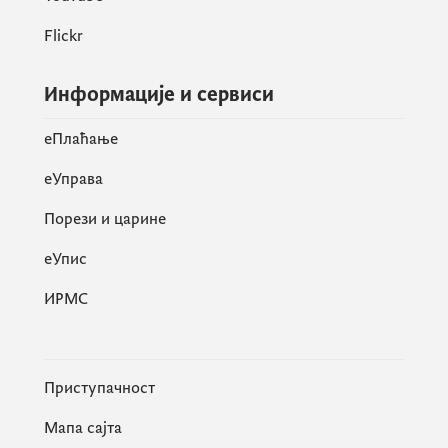
Flickr
Информације и сервиси
eПлаћање
еУправа
Порези и царине
eУпис
ИРМС
Приступачност
Мапа сајта