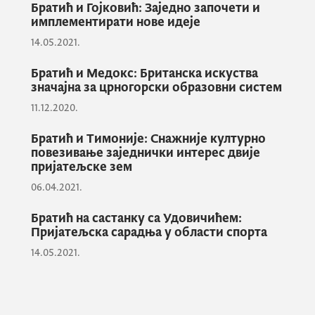
Братић и Гојковић: Заједно започети и
Оана Кристина Попа је указала на
имплементирати нове идеје
досадашње пројекте Европске уније у
14.05.2021.
Црној Гори и веома плодну сарадњу. Она је
истакла да су на пројекте који се односе на
Братић и Медокс: Британска искуства
значајна за црногорски образовни систем
образовање, спорт, науку и културу до
11.12.2020.
сада уложена значајна средства. Посебно
је нагласила значај Ерасмус програма и
Братић и Тимоније: Снажније културно
размјене, ИПА фондова, дигиталне
повезивање заједнички интерес двије
пријатељске зем
трансформације, истраживачких
дјелатности као и усклађивање образовних
06.04.2021.
програма са тржиштем рада.
Братић на састанку са Удовичићем:
Пријатељска сарадња у области спорта
14.05.2021.
Поручено је да ће Министарство просвјете,
науке, културе и спорта као и делегација
Европске уније у Црној Гори бити