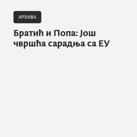
АРХИВА
Братић и Попа: Још
чвршћа сарадња са ЕУ