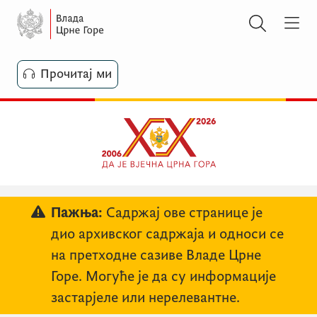
Прочитај ми
Пажња:
Садржај ове странице је
дио архивског садржаја и односи се
на претходне сазиве Владе Црне
Горе. Могуће је да су информације
застарјеле или нерелевантне.