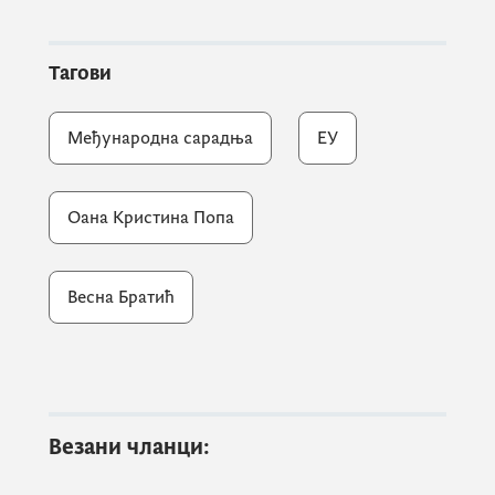
школско безбједно окружење.
"Фокусирани смо на младе људе и
Универзитет коме у овом мандату желимо
Тагови
да посветимо још више пажње", истакла је
министарка.
Међународна сарадња
ЕУ
Оана Кристина Попа
Весна Братић
Везани чланци: