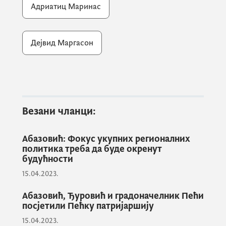
Адриатиц Маринас
На састанку су размотрене могућности за
даље унапређење сарадње између Владе
Црне Горе и
Adriatic Marinas
, како би
Дејвид Маргасон
заједничким дјеловањем остварили
зацртане циљеве.
Охрабрени смо састанком како
Везани чланци:
би убудуће, заједно са Владом и
инвеститором, радили на
стварању синергије и улагали
Абазовић: Фокус укупних регионалних
политика треба да буде окренут
напор за иницијативе које
будућности
подразумијевају амбициозни
социо-економски развој и сарадњу
15.04.2023.
на промоцији Црне Горе путем
Абазовић, Ђуровић и градоначелник Пећи
свих наших заједничких пројеката,
посјетили Пећку патријаршију
истакао је Маргасон.
15.04.2023.