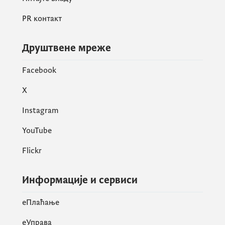
разговору, уз изношење нових идеја кроз
јавно-приватно сарадњу у циљу
PR контакт
испоручивања оптималних резултата у
корист грађана Црне Горе.
Друштвене мреже
Facebook
X
Instagram
YouTube
Flickr
Информације и сервиси
eПлаћање
еУправа