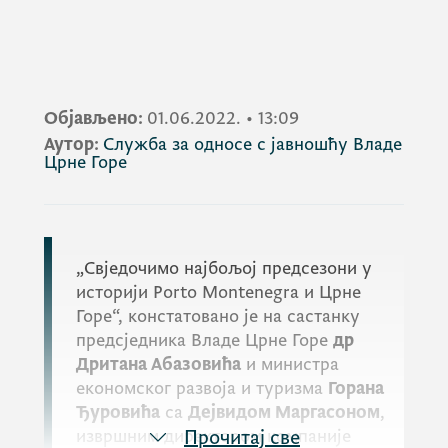
Објављено:
01.06.2022.
•
13:09
Аутор:
Служба за односе с јавношћу Владе
Црне Горе
„Свједочимо најбољој предсезони у
историји
Porto Montenegra
и Црне
Горе“, констатовано је на састанку
предсједника Владе Црне Горе
др
Дритана Абазовића
и министра
економског развоја и туризма
Горана
Ђуровића
са
Дејвидом Маргасоном
,
извршним директором компаније
Прочитај све