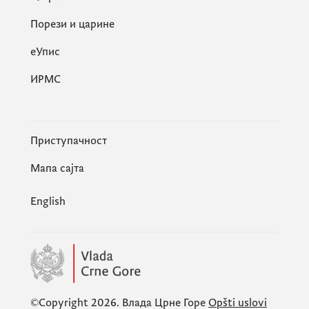
Порези и царине
eУпис
ИРМС
Приступачност
Мапа сајта
English
©Copyright 2026.
Влада Црне Горе
Opšti uslovi