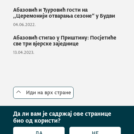
Абазовић и Ђуровић гости на
Премијер је истакао да свједочимо
‚‚Церемонији отварања сезоне“ у Будви
изванредној предсезони, наводећи да ће
04.06.2022.
ова туристичка сезона, по свим
параметрима, бити на радост свих грађана,
Абазовић стигао у Приштину: Посјетиће
све три вјерске заједнице
привредника и гостију.
13.04.2023.
Отварањем дока у Бијелој
отварамо нова врата за Црну
Гору. Тиме ћемо додатно
брендирати Црну Гору као
Иди на врх стране
препознатљиву дестинацију на
туристичкој мапи свијета, овог
пута у дијелу ремонта луксузних
Да ли вам је садржај ове странице
мега и суперјахти, истакао је
био од користи?
предсједник Владе Абазовић.
ДА
НЕ