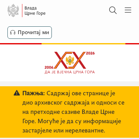
Прочитај ми
Пажња:
Садржај ове странице је
дио архивског садржаја и односи се
на претходне сазиве Владе Црне
Горе. Могуће је да су информације
застарјеле или нерелевантне.