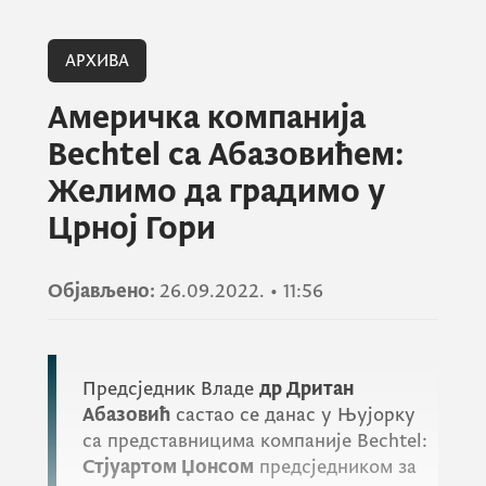
АРХИВА
Америчка компанија
Bechtel са Абазовићем:
Желимо да градимо у
Црној Гори
Објављено:
26.09.2022.
•
11:56
Предсједник Владе
др Дритан
Абазовић
састао се данас у Њујорку
са представницима компаније
Bechtel
:
Стјуартом Џонсом
предсједником за