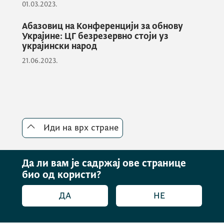
01.03.2023.
Наставак разговора заказан је за октобар у
Абазовиц на Конференцији за обнову
Подгорици када ће се представници Владе
Украјине: ЦГ безрезервно стоји уз
украјински народ
Црне Горе састати са представницима
21.06.2023.
комапније
Bechtel
како би детаљније
размотрили моделе потенцијалне сарадње.
Иди на врх стране
Да ли вам је садржај ове странице
био од користи?
ДА
НЕ