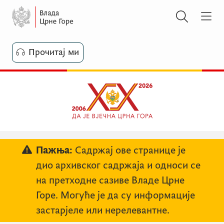
Прочитај ми
Пажња:
Садржај ове странице је
дио архивског садржаја и односи се
на претходне сазиве Владе Црне
Горе. Могуће је да су информације
застарјеле или нерелевантне.