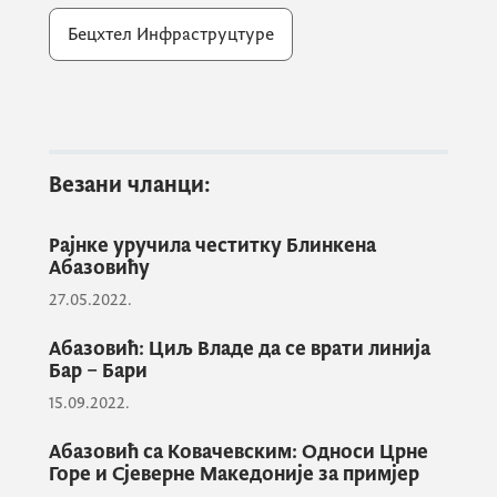
информисали премијера о пројектима које
Бецхтел Инфраструцтуре
реализују у региону и изразили
интересовање за сарадњу са Црном Гором
на плану инфраструктурног развоја,
посебно у областима саобраћаја и
енергетике. “Желимо да сарадјујемо са
Везани чланци:
Црном Гором на обострано задовољство и
у интересу даљег развоја ваше земље”
Рајнке уручила честитку Блинкена
казали су из
Bechtela
-а.
Абазовићу
27.05.2022.
На састанку су размијењена мишљења о
наставку изградње аутопута и оцијењено
Абазовић: Циљ Владе да се врати линија
Бар – Бари
да овај пројекат за Црну Гору није само
пут већ економски коридор, те да што
15.09.2022.
прије треба приступити наставку
Абазовић са Ковачевским: Односи Црне
реализације преосталих дионица.
Горе и Сјеверне Македоније за примјер