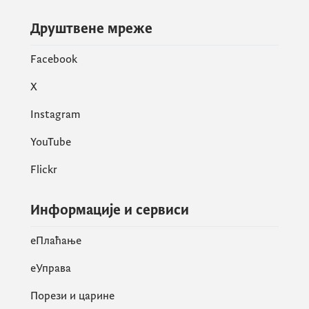
Друштвене мреже
Facebook
X
Instagram
YouTube
Flickr
Информације и сервиси
eПлаћање
еУправа
Порези и царине