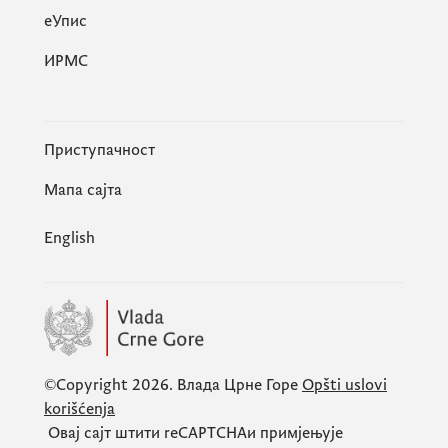
eУпис
ИРМС
Приступачност
Мапа сајта
English
©Copyright 2026.
Влада Црне Горе
Opšti uslovi
korišćenja
Овај сајт штити
reCAPTCHA
и примјењује