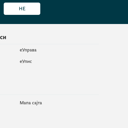
НЕ
иси
еУправа
eУпис
Мапа сајта