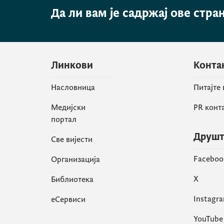
Да ли вам је садржај ове стра
Линкови
Конта
Насловница
Питајте
Медијски
PR конт
портал
Друшт
Све вијести
Faceboo
Организација
X
Библиотека
Instagr
еСервиси
YouTube