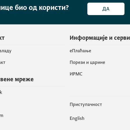
нице био од користи?
ДА
кт
Информације и серв
 владу
eПлаћање
акт
Порези и царине
ИРМС
вене мреже
k
Приступачност
am
English