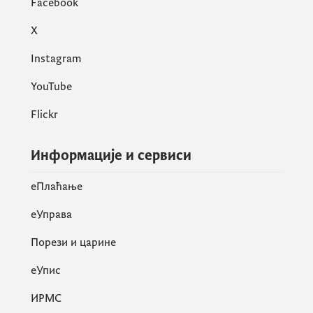
Facebook
X
Instagram
YouTube
Flickr
Информације и сервиси
eПлаћање
еУправа
Порези и царине
eУпис
ИРМС