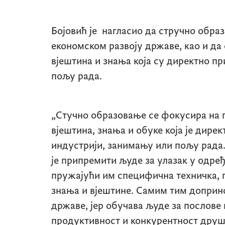
Бојовић је нагласио да стручно обр
економском развоју државе, као и д
вјештина и знања која су директно 
пољу рада.
„Стучно образовање се фокусира на
вјештина, знања и обуке која је дире
индустрији, занимању или пољу рада
је припремити људе за улазак у одре
пружајући им специфична техничка,
знања и вјештине. Самим тим доприн
државе, јер обучава људе за послове 
продуктивност и конкурентност друшт