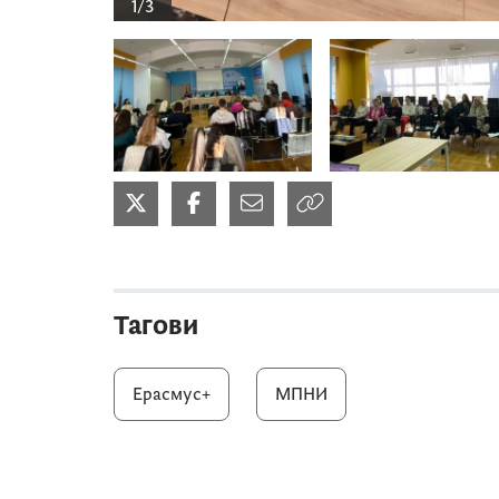
1/3
Тагови
Ерасмус+
МПНИ