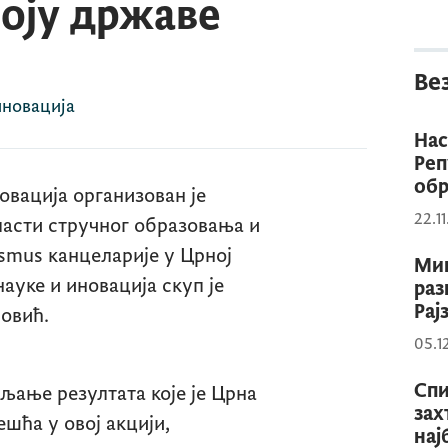
оју државе
Ве
иновација
Нас
Реп
обр
овација организован је
22.1
асти стручног образовања и
asmus
канцеларије у Црној
Мин
ауке и иновација скуп је
раз
Рај
овић.
05.1
Спи
ање резултата које је Црна
зах
шћа у овој акцији,
нај