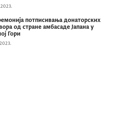
1.2023.
емонија потписивања донаторских
вора од стране амбасаде Јапана у
ој Гори
.2023.