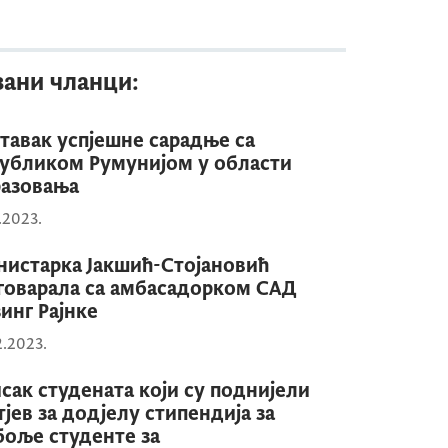
зани чланци:
тавак успјешне сарадње са
убликом Румунијом у области
азовања
1.2023.
истарка Јакшић-Стојановић
говарала са амбасадорком САД
зинг Рајнке
2.2023.
сак студената који су поднијели
тјев за додјелу стипендија за
боље студенте за