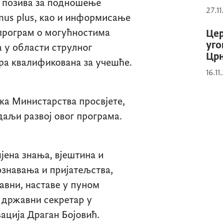
 позива за подношење
27.1
mus plus
, као и информисање
 програм о могућностима
Цер
уго
 у области струлног
Црн
ора квалификована за учешће.
16.11
шка Министарства просвјете,
даљи развој овог програма.
јена знања, вјештина и
знавања и пријатељства,
равни, наставе у пуном
е државни секретар у
ација Драган Бојовић.