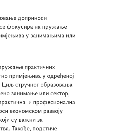
азовање доприноси
а се фокусира на пружање
примјењива у занимањима или
 пружање практичних
ктно примјењива у одређеној
. Циљ стручног образовања
ђено занимање или сектор,
 практична и професионална
оси економском развоју
који су важни за
ва. Такође, подстиче