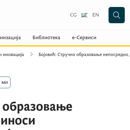
CG
ЦГ
EN
низација
Библиотека
е-Сервиси
и иновација
Бојовић: Стручно образовање непосредно
 ми
о образовање
риноси