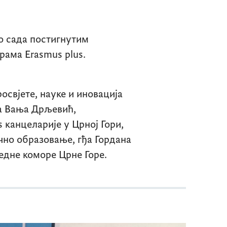
о сада постигнутим
грама
Erasmus plus.
свјете, науке и иновација
ђа Вања Дрљевић,
s
канцеларије у Црној Гори,
чно образовање, гђа Гордана
едне коморе Црне Горе.