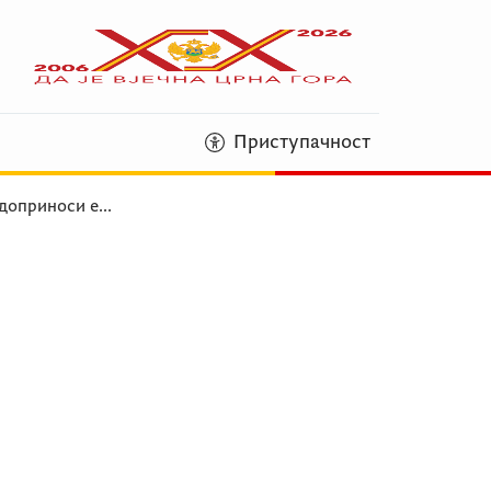
Приступачност
 доприноси е
...