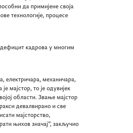
способни да примијене своја
ове технологије, процесе
 дефицит кадрова у многим
ра, електричара, механичара,
 је мајстор, то је одувијек
војој области. Звање мајстор
ракси девалвирано и све
исати мајсторство,
рати њихов значај“, закључио