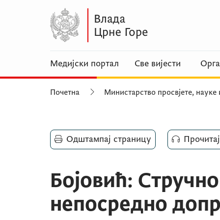
Медијски портал
Све вијести
Орга
Почетна
Министарство просвјете, науке 
Одштампај страницу
Прочитај
Бојовић: Стручн
непосредно доп