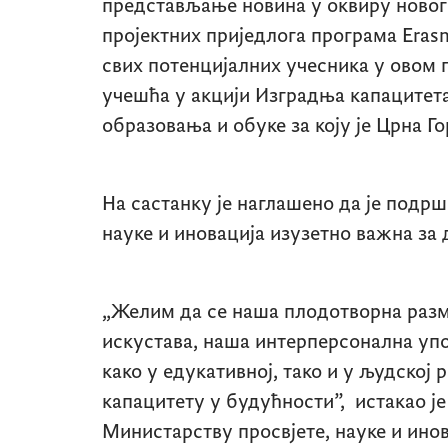
представљање новина у оквиру новог
пројектних приједлога програма
Eras
свих потенцијалних учесника у овом
учешћа у акцији Изградња капацитета
образовања и обуке за коју је Црна Г
На састанку је наглашено да је подр
науке и иновација изузетно важна за 
„Желим да се наша плодотворна разм
искустава, наша интерперсонална упо
како у едукативној, тако и у људској 
капацитету у будућности”, истакао ј
Министарству просвјете, науке и инов