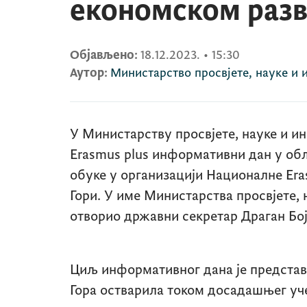
економском разв
Објављено:
18.12.2023.
•
15:30
Аутор:
Министарство просвјете, науке и 
У Министарству просвјете, науке и ин
Erasmus plus
информативни дан у обл
обуке у организацији Националне
Er
Гори. У име Министарства просвјете, н
отворио државни секретар Драган Бој
Циљ информативног дана је представљ
Гора остварила током досадашњег уче