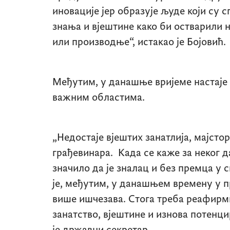
иновације јер образује људе који су 
знања и вјештине како би остварили н
или производње“, истакао је Бојовић.
Међутим, у данашње вријеме настаје
важним областима.
„Недостаје вјештих занатлија, мајсто
грађевинара. Када се каже за неког да
значило да је зналац и без премца у с
је, међутим, у данашњем времену у п
више ишчезава. Стога треба реафирм
занатство, вјештине и изнова потенци