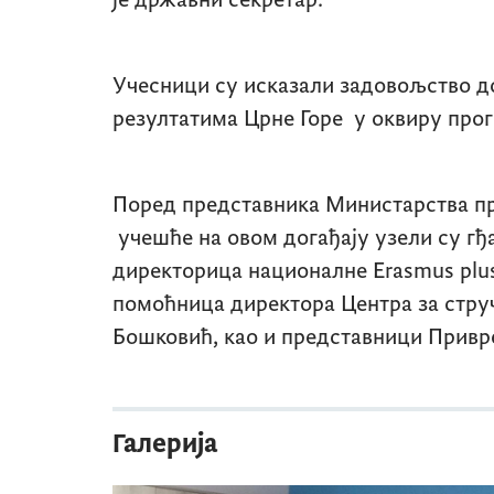
је државни секретар.
Учесници су исказали задовољство д
резултатима Црне Горе у оквиру про
Поред представника Министарства про
учешће на овом догађају узели су г
директорица националне
Erasmus plu
помоћница директора Центра за стру
Бошковић, као и представници Привр
Галерија