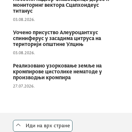
мониторинг вектора Сцапхоидеус
титанус
03.08.2026.
Уочено присуство Алеуроцантхус
спиниферус у засадима цитруса на
територији општине Улцињ
03.08.2026.
Реализовано узорковање земље на
кромпирове цистолике нематоде у
производњи кромпира
27.07.2026.
Иди на врх стране