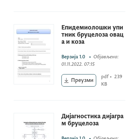
Епидемиолошки упи
тник бруцелоза овац
а и коза
Верзија
1.0
•
Објављено
:
01.11.2022. 07:15
pdf
•
239
Преузми
KB
Дијагностика дијагра
м бруцелоза
Верзија
1.0
•
Објављено
: