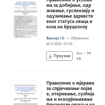
ма за добијање, одр
жавање, суспензију и
одузимање здравств
еног статуса оваца и
коза на бруцелозу
Верзија
1.0
•
Објављено
:
01.11.2022. 07:30
doc
•
94
Преузми
KB
Правилник о мјерама
за спрјечавање појав
е, откривање, сузбија
ње и искорјењивање
бруцелозе оваца и ко