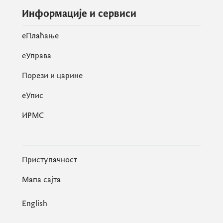
Информације и сервиси
eПлаћање
еУправа
Порези и царине
eУпис
ИРМС
Приступачност
Мапа сајта
English