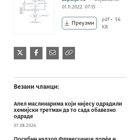
01.11.2022. 07:15
pdf
•
56
Преузми
KB
Везани чланци:
Апел маслинарима који нијесу одрадили
хемијски третман да то сада обавезно
одраде
07.08.2026.
Посебни надзор Флавесценце дорéе и