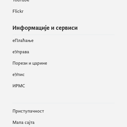
Flickr
Информације и сервиси
eПлаћање
еУправа
Порези и царине
eУпис
ИРМС
Приступачност
Мапа сајта