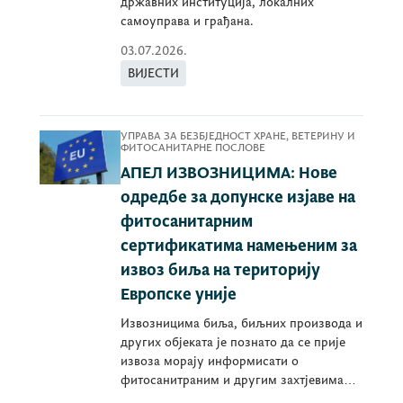
државних институција, локалних
самоуправа и грађана.
03.07.2026.
ВИЈЕСТИ
УПРАВА ЗА БЕЗБЈЕДНОСТ ХРАНЕ, ВЕТЕРИНУ И
ФИТОСАНИТАРНЕ ПОСЛОВЕ
АПЕЛ ИЗВОЗНИЦИМА: Нове
одредбе за допунске изјаве на
фитосанитарним
сертификатима намењеним за
извоз биља на територију
Европске уније
Извозницима биља, биљних производа и
других објеката је познато да се прије
извоза морају информисати о
фитосанитраним и другим захтјевима
државе увознице