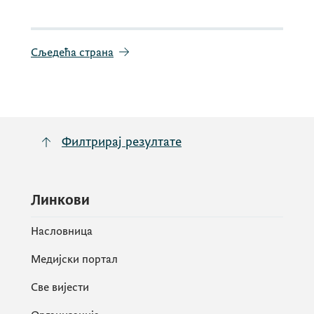
Сљедећа страна
Филтрирај резултате
Линкови
Насловница
Медијски портал
Све вијести