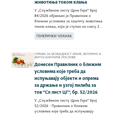
животиња током клања
У „Службеном листу Црне Горе“ број
84/2026 објављен је Правилник о
ближим условима за заштиту животиња
током клања, који је ступио на снагу 24.
јуна 2026.
ГЕНЕРИЧКИ ЧЛАНАК
УПРАВА ЗА БЕЗБЈЕДНОСТ ХРАНЕ, ВЕТЕРИНУ И
ФИТОСАНИТАРНЕ ПОСЛОВЕ
Донесен Правилник о ближим
условима које треба да
испуњавају објекти и опрема
за држање и узгој пилића за
тов "Сл лист ЦГ", бр. 52/2026
У „Службеном листу Црне Горе“ број
52/2026 - Правилник о ближим
условима које треба да испуњавају