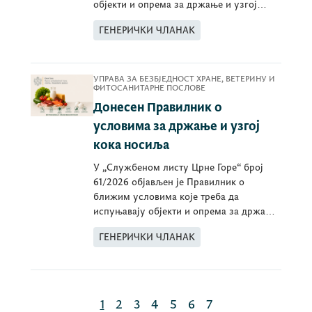
објекти и опрема за држање и узгој
пилића за тов
ГЕНЕРИЧКИ ЧЛАНАК
УПРАВА ЗА БЕЗБЈЕДНОСТ ХРАНЕ, ВЕТЕРИНУ И
ФИТОСАНИТАРНЕ ПОСЛОВЕ
Донесен Правилник о
условима за држање и узгој
кока носиља
У „Службеном листу Црне Горе“ број
61/2026 објављен је Правилник о
ближим условима које треба да
испуњавају објекти и опрема за држање
и узгој кока носиља
ГЕНЕРИЧКИ ЧЛАНАК
1
2
3
4
5
6
7