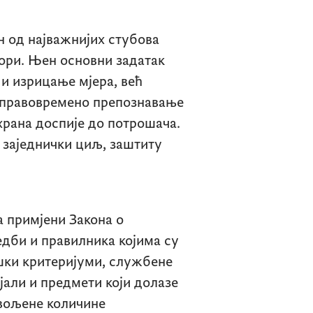
н од најважнијих стубова
Гори. Њен основни задатак
и изрицање мјера, већ
 правовремено препознавање
храна доспије до потрошача.
 заједнички циљ, заштиту
а примјени Закона о
едби и правилника којима су
шки критеријуми, службене
јали и предмети који долазе
звољене количине