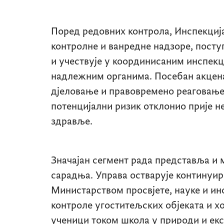
Поред редовних контрола, Инспекциј
контролне и ванредне надзоре, посту
и учествује у координисаним инспекц
надлежним органима. Посебан акцена
дјеловање и правовремено реаговање,
потенцијални ризик отклонио прије н
здравље.
Значајан сегмент рада представља и
сарадња. Управа остварује континуи
Министарством просвјете, науке и ин
контроле угоститељских објеката и хо
ученици током школа у природи и екс