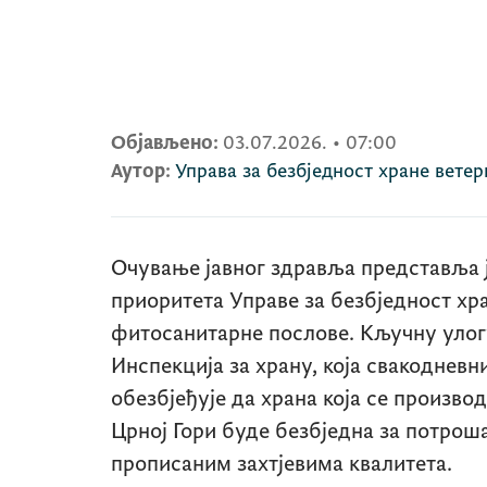
Објављено:
03.07.2026.
•
07:00
Аутор:
Управа за безбједност хране вете
Очување јавног здравља представља 
приоритета Управе за безбједност хра
фитосанитарне послове. Кључну улог
Инспекција за храну, која свакоднев
обезбјеђује да храна која се произво
Црној Гори буде безбједна за потрош
прописаним захтјевима квалитета.