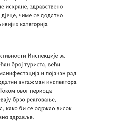
не исхране, здравствено
 дјеце, чиме се додатно
ивијих категорија
ктивности Инспекције за
ћан број туриста, већи
манифестација и појачан рад
додатни ангажман инспектора
 Током овог периода
евају брзо реаговање,
а, како би се одржао висок
авно здравље.