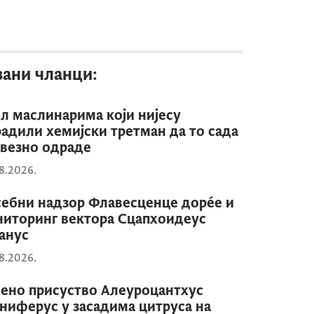
зани чланци:
л маслинарима који нијесу
адили хемијски третман да то сада
везно одраде
8.2026.
ебни надзор Флавесценце дорéе и
иторинг вектора Сцапхоидеус
анус
8.2026.
ено присуство Алеуроцантхус
ниферус у засадима цитруса на