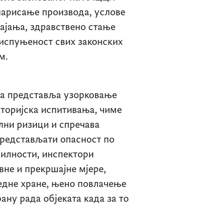
арисање производа, услове
ајања, здравствено стање
 испуњеност свих законских
м.
ада представља узорковање
торијска испитивања, чиме
лни ризици и спречава
представљати опасност по
вилности, инспектори
не и прекршајне мјере,
едне хране, њено повлачење
ану рада објеката када за то