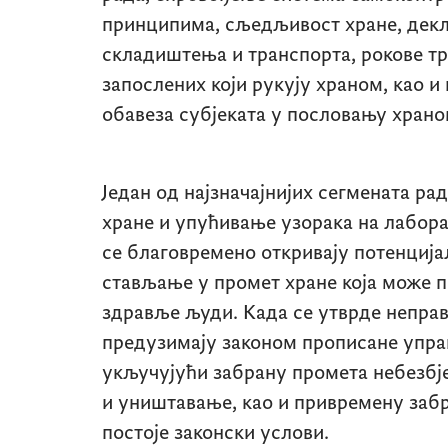
принципима, сљедљивост хране, декл
складиштења и транспорта, рокове тр
запослених који рукују храном, као и
обавеза субјеката у пословању храно
Један од најзначајнијих сегмената р
хране и упућивање узорака на лабора
се благовремено откривају потенција
стављање у промет хране која може 
здравље људи. Када се утврде непра
предузимају законом прописане управ
укључујући забрану промета небезбј
и уништавање, као и привремену забр
постоје законски услови.