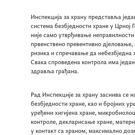
Инспекција за храну представља једа
система безбједности хране у Црној 
није само утврђивање неправилности 
првенствено превентивно дјеловање,
ризика и спречавање да небезбједна 
Свака спроведена контрола има један
здравља грађана.
Рад Инспекције за храну заснива се н
безбједности хране, као и бројних ур
уређени хигијена хране, микробиоло
контроле, декларисање хране, матери
у контакт са храном, максимално до