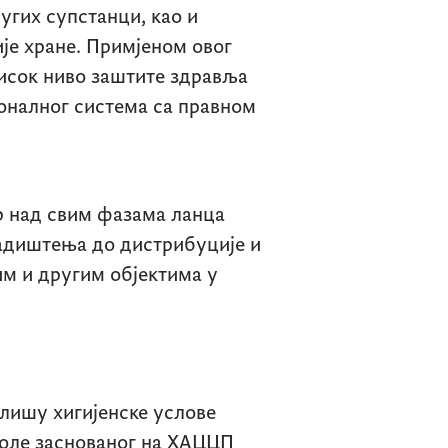
угих супстанци, као и
ије хране. Примјеном овог
висок ниво заштите здравља
оналног система са правном
р над свим фазама ланца
ладиштења до дистрибуције и
им и другим објектима у
лишу хигијенске услове
оле заснованог на ХАЦЦП