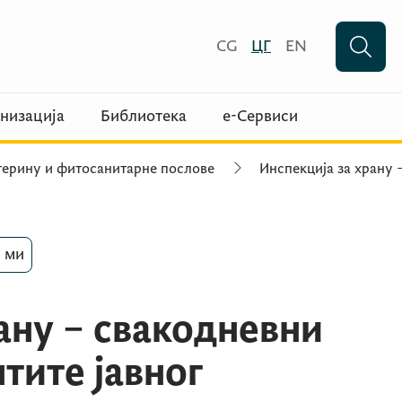
CG
ЦГ
EN
низација
Библиотека
е-Сервиси
етерину и фитосанитарне послове
Инспекција за храну 
 ми
ану – свакодневни
тите јавног