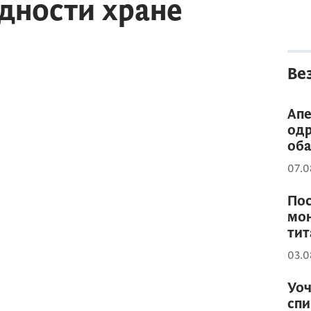
едности хране
Ве
Апе
одр
оба
07.0
Пос
мон
тит
03.0
Уоч
спи