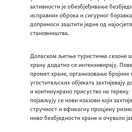
активности је обезбјеђивање безбјед
исправних оброка и сигурног боравка
доприноси заштити једне од најосјетљ
становништва.
Доласком љетње туристичке сезоне а
храну додатно се интензивирају. Пове
промет хране, организовање бројних 
угоститељских објеката захтијевају 
и континуирано присуство на терену.
појављују се нови изазови који захтиј
стручност и ефикасну процјену ризик
ниво безбједности хране и очувало ј