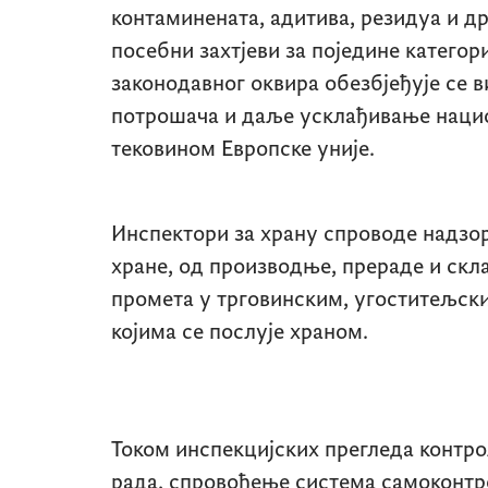
контаминената, адитива, резидуа и др
посебни захтјеви за поједине категор
законодавног оквира обезбјеђује се 
потрошача и даље усклађивање наци
тековином Европске уније.
Инспектори за храну спроводе надзо
хране, од производње, прераде и ск
промета у трговинским, угоститељск
којима се послује храном.
Током инспекцијских прегледа контро
рада, спровођење система самоконтр