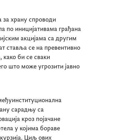
а за храну спроводи
па по иницијативама грађана
ијским акцијама са другим
т ставља се на превентивно
 како би се сваки
его што може угрозити јавно
 међуинституционална
рану сарадњу са
овација кроз појачане
тела у којима бораве
курзија. Циљ ових