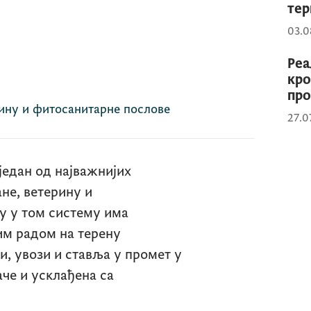
тер
03.0
Реа
кро
пр
рину и фитосанитарне послове
27.0
један од најважнијих
не, ветерину и
у у том систему има
ним радом на терену
ди, увози и ставља у промет у
аче и усклађена са