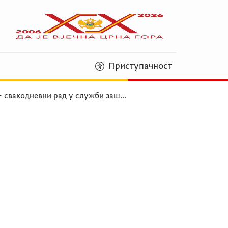
Приступачност
– свакодневни рад у служби заш
...