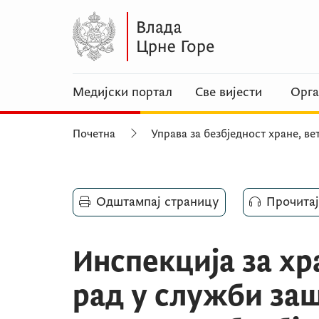
Медијски портал
Све вијести
Орга
Почетна
Управа за безбједност хране, в
Одштампај страницу
Прочитај
Инспекција за хр
рад у служби заш