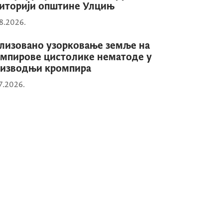
иторији општине Улцињ
8.2026.
лизовано узорковање земље на
мпирове цистолике нематоде у
оизводњи кромпира
7.2026.