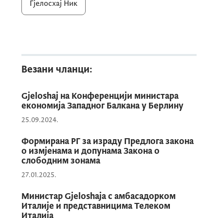
Гјелосхај Ник
реформама и одговорном политиком могу
остварити историјски резултати. Честитам
свим грађанима Црне Горе, свим
члановима Владе, а посебно тиму
Министарства економског развоја којим
Везани чланци:
руководим, на оствареним успјесима и
резултатима које заједно постижемо.
Gjeloshaj на Конференцији министара
економија Западног Балкана у Берлину
Када једно министарство руководи
25.09.2024.
затварањем чак шест преговарачких
Формирана РГ за израду Предлога закона
поглавља, резултати говоре сами за себе.
о измјенама и допунама Закона о
То је потврда да одговоран рад, реформска
слободним зонама
посвећеност и јасна европска визија дају
27.01.2025.
конкретне резултате“, поручио је
Министар Gjeloshaja с амбасадорком
потпредсједник Владе за економску
Италије и представницима Телеком
политику и министар економског развоја
Италија