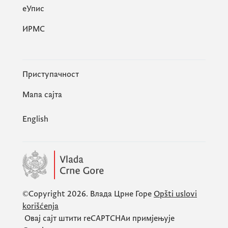
eУпис
ИРМС
Приступачност
Мапа сајта
English
©Copyright 2026.
Влада Црне Горе
Opšti uslovi
korišćenja
Овај сајт штити
reCAPTCHA
и примјењује