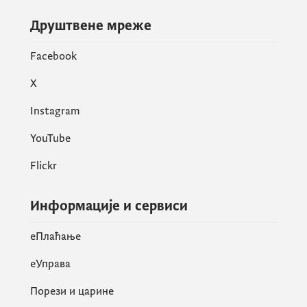
Друштвене мреже
Facebook
X
Instagram
YouTube
Flickr
Информације и сервиси
eПлаћање
еУправа
Порези и царине