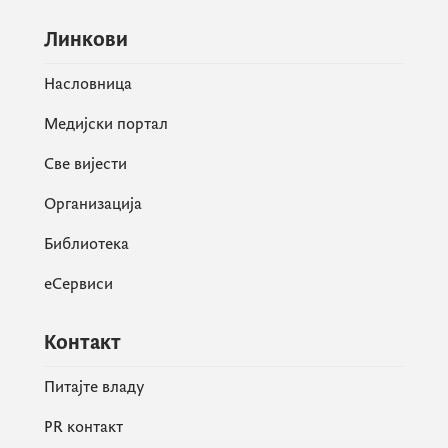
јер је наш циљ јасан: Црна Гора као
Линкови
наредна чланица Европске уније“,
закључио је Гјелосхај.
Насловница
Медијски портал
Све вијести
Организација
Библиотека
еСервиси
Контакт
Питајте владу
PR контакт