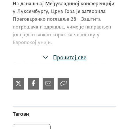
На данашњој Међувладиној конференцији
у Луксембургу, Црна Гора је затворила
Преговарачко поглавље 28 - Заштита
потрошача и здравља, чиме је направљен
још један важан корак ка чланству у
Европској унији.
Прочитај све
Ово је чак шесто преговарачко поглавље
затворено уз руковођење Министарства
економског развоја.
„Данас је посебан дан за Црну Гору.
Четрдесет четврта Влада Црне Горе
Тагови
трасирала је европски пут наше државе и
показала да се преданим радом,